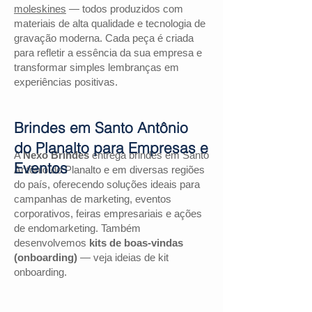
moleskines
— todos produzidos com
materiais de alta qualidade e tecnologia de
gravação moderna. Cada peça é criada
para refletir a essência da sua empresa e
transformar simples lembranças em
experiências positivas.
Brindes em Santo Antônio
do Planalto para Empresas e
A
Nexo Brindes
entrega brindes em Santo
Eventos
Antônio do Planalto e em diversas regiões
do país, oferecendo soluções ideais para
campanhas de marketing, eventos
corporativos, feiras empresariais e ações
de endomarketing. Também
desenvolvemos
kits de boas-vindas
(onboarding)
— veja ideias de kit
onboarding.