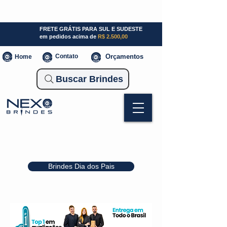
SP (11) 941000700
SC (47) 93300-3924
RS (51) 30661020
FRETE GRÁTIS PARA SUL E SUDESTE
em pedidos acima de
R$ 2.500,00
Contato
Orçamentos
Home
Buscar Brindes
Brindes Dia dos Pais