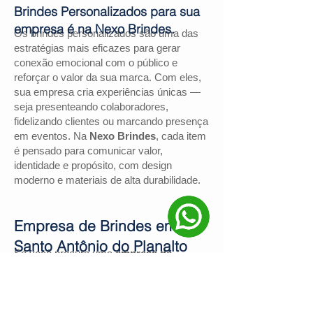
Brindes Personalizados para sua
empresa é na Nexo Brindes.
Os brindes personalizados são uma das
estratégias mais eficazes para gerar
conexão emocional com o público e
reforçar o valor da sua marca. Com eles,
sua empresa cria experiências únicas —
seja presenteando colaboradores,
fidelizando clientes ou marcando presença
em eventos. Na
Nexo Brindes
, cada item
é pensado para comunicar valor,
identidade e propósito, com design
moderno e materiais de alta durabilidade.
Empresa de Brindes em
Santo Antônio do Planalto
Se você procura uma
empresa de
brindes em Santo Antônio do Planalto
,
a
Nexo Brindes
é a escolha certa. Com
mais de
130 avaliações positivas no
Google
e nota
4,9
, somos reconhecidos