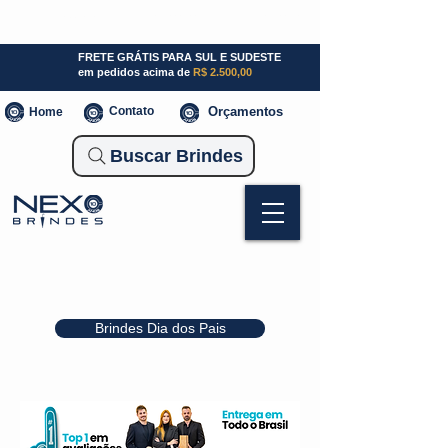
SP (11) 941000700
SC (47) 93300-3924
RS (51) 30661020
FRETE GRÁTIS PARA SUL E SUDESTE
em pedidos acima de
R$ 2.500,00
Contato
Orçamentos
Home
Buscar Brindes
Brindes Dia dos Pais