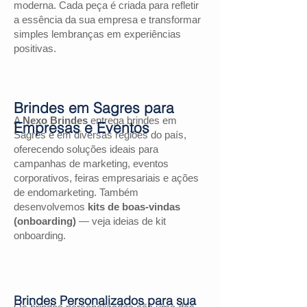
moderna. Cada peça é criada para refletir
a essência da sua empresa e transformar
simples lembranças em experiências
positivas.
Brindes em Sagres para
A
Nexo Brindes
entrega brindes em
Empresas e Eventos
Sagres e em diversas regiões do país,
oferecendo soluções ideais para
campanhas de marketing, eventos
corporativos, feiras empresariais e ações
de endomarketing. Também
desenvolvemos
kits de boas-vindas
(onboarding)
— veja ideias de kit
onboarding.
Brindes Personalizados para sua