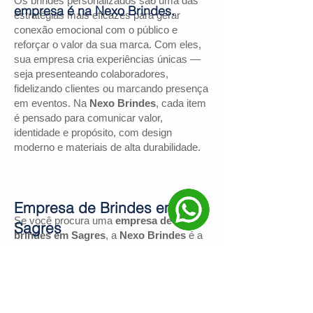
Os brindes personalizados são uma das
empresa é na Nexo Brindes.
estratégias mais eficazes para gerar
conexão emocional com o público e
reforçar o valor da sua marca. Com eles,
sua empresa cria experiências únicas —
seja presenteando colaboradores,
fidelizando clientes ou marcando presença
em eventos. Na
Nexo Brindes
, cada item
é pensado para comunicar valor,
identidade e propósito, com design
moderno e materiais de alta durabilidade.
Empresa de Brindes em
Se você procura uma
empresa de
Sagres
brindes em Sagres
, a
Nexo Brindes
é a
escolha certa. Com mais de
130
avaliações positivas no Google
e nota
4,9
, somos reconhecidos pela excelência
no atendimento e pelas soluções
personalizadas para negócios de todos os