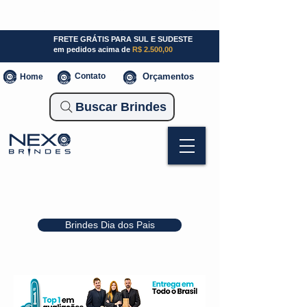
SP (11) 941000700
SC (47) 93300-3924
RS (51) 30661020
FRETE GRÁTIS PARA SUL E SUDESTE
em pedidos acima de
R$ 2.500,00
Contato
Orçamentos
Home
Buscar Brindes
Brindes Dia dos Pais