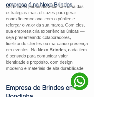
empresa é na Nexo Brindes.
Os brindes personalizados são uma das
estratégias mais eficazes para gerar
conexão emocional com o público e
reforçar o valor da sua marca. Com eles,
sua empresa cria experiências únicas —
seja presenteando colaboradores,
fidelizando clientes ou marcando presença
em eventos. Na
Nexo Brindes
, cada item
é pensado para comunicar valor,
identidade e propósito, com design
moderno e materiais de alta durabilidade.
Empresa de Brindes em
Rondinha
Se você procura uma
empresa de
brindes em Rondinha
, a
Nexo Brindes
é
a escolha certa. Com mais de
130
avaliações positivas no Google
e nota
4,9
, somos reconhecidos pela excelência
no atendimento e pelas soluções