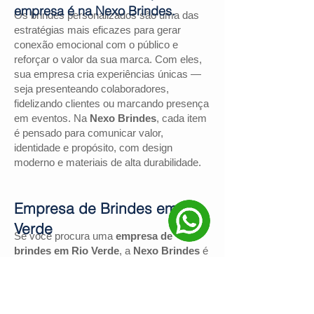
empresa é na Nexo Brindes.
Os brindes personalizados são uma das
estratégias mais eficazes para gerar
conexão emocional com o público e
reforçar o valor da sua marca. Com eles,
sua empresa cria experiências únicas —
seja presenteando colaboradores,
fidelizando clientes ou marcando presença
em eventos. Na
Nexo Brindes
, cada item
é pensado para comunicar valor,
identidade e propósito, com design
moderno e materiais de alta durabilidade.
Empresa de Brindes em Rio
Verde
Se você procura uma
empresa de
brindes em Rio Verde
, a
Nexo Brindes
é
a escolha certa. Com mais de
130
avaliações positivas no Google
e nota
4,9
, somos reconhecidos pela excelência
no atendimento e pelas soluções