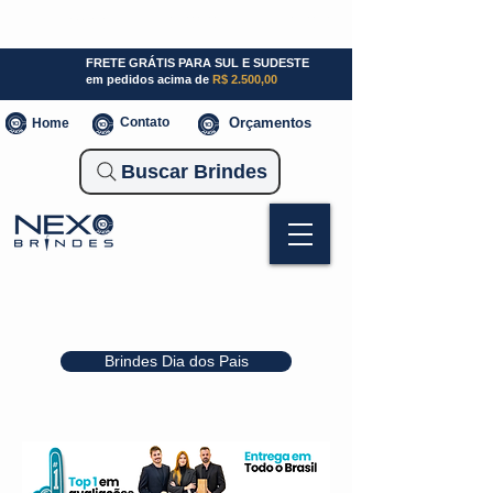
SP (11) 941000700
SC (47) 93300-3924
RS (51) 30661020
FRETE GRÁTIS PARA SUL E SUDESTE
em pedidos acima de
R$ 2.500,00
Contato
Orçamentos
Home
Buscar Brindes
Brindes Dia dos Pais