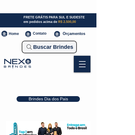
SP (11) 941000700
SC (47) 93300-3924
RS (51) 30661020
FRETE GRÁTIS PARA SUL E SUDESTE
em pedidos acima de
R$ 2.500,00
Contato
Orçamentos
Home
Buscar Brindes
Brindes Dia dos Pais