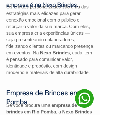
empresa é na Nexo Brindes.
Os brindes personalizados são uma das
estratégias mais eficazes para gerar
conexão emocional com o público e
reforçar o valor da sua marca. Com eles,
sua empresa cria experiências únicas —
seja presenteando colaboradores,
fidelizando clientes ou marcando presença
em eventos. Na
Nexo Brindes
, cada item
é pensado para comunicar valor,
identidade e propósito, com design
moderno e materiais de alta durabilidade.
Empresa de Brindes em Rio
Pomba
Se você procura uma
empresa de
brindes em Rio Pomba
, a
Nexo Brindes
é a escolha certa. Com mais de
130
avaliações positivas no Google
e nota
4,9
, somos reconhecidos pela excelência
no atendimento e pelas soluções