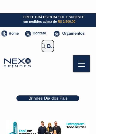
SP (11) 941000700
SC (47) 93300-3924
RS (51) 30661020
FRETE GRÁTIS PARA SUL E SUDESTE
em pedidos acima de
R$ 2.500,00
Contato
Orçamentos
Home
Buscar Brindes
Brindes Dia dos Pais