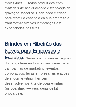
moleskines
— todos produzidos com
materiais de alta qualidade e tecnologia de
gravação moderna. Cada peça é criada
para refletir a essência da sua empresa e
transformar simples lembranças em
experiências positivas.
Brindes em Ribeirão das
Neves para Empresas e
A
Nexo Brindes
entrega brindes em
Eventos
Ribeirão das Neves e em diversas regiões
do país, oferecendo soluções ideais para
campanhas de marketing, eventos
corporativos, feiras empresariais e ações
de endomarketing. Também
desenvolvemos
kits de boas-vindas
(onboarding)
— veja ideias de kit
onboarding.