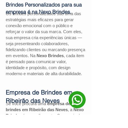
Brindes Personalizados para sua
empresa é na Nexo Brindes.
Os brindes personalizados são uma das
estratégias mais eficazes para gerar
conexão emocional com o público e
reforçar o valor da sua marca. Com eles,
sua empresa cria experiências únicas —
seja presenteando colaboradores,
fidelizando clientes ou marcando presença
em eventos. Na
Nexo Brindes
, cada item
é pensado para comunicar valor,
identidade e propósito, com design
moderno e materiais de alta durabilidade.
Empresa de Brindes em
Ribeirão das Neves
Se você procura uma
empresa de
brindes em Ribeirão das Neves
, a
Nexo
Brindes
é a escolha certa. Com mais de
130 avaliações positivas no Google
e
nota
4,9
, somos reconhecidos pela