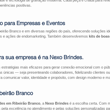
ade e tecnologia de gravação moderna. Cada peça é criada para refl
riências positivas.
co para Empresas e Eventos
eirão Branco e em diversas regiões do país, oferecendo soluções i
riais e ações de endomarketing. Também desenvolvemos
kits de boa
ra sua empresa é na Nexo Brindes.
estratégias mais eficazes para gerar conexão emocional com o públi
as únicas — seja presenteando colaboradores, fidelizando clientes
a comunicar valor, identidade e propósito, com design moderno e mate
beirão Branco
des em Ribeirão Branco
, a
Nexo Brindes
é a escolha certa. Com 
pela excelência no atendimento e pelas soluções personalizadas pa