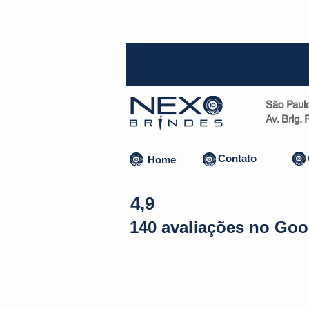
SP (1
São Paul
Av. Brig.
Contato
Home
4,9
140 avaliações no Goo
Almofadas | Máscaras
Canecas
Copos
Bolsas | Pastas 