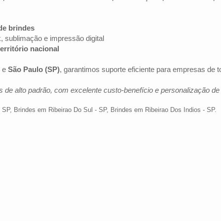
de brindes
k, sublimação e impressão digital
erritório nacional
e
São Paulo (SP)
, garantimos suporte eficiente para empresas de 
 de alto padrão, com excelente custo-benefício e personalização d
- SP
,
Brindes em Ribeirao Do Sul - SP
,
Brindes em Ribeirao Dos Indios - SP
.
Av. Brig. Faria Lima, 1572 - 1022 - Jardim