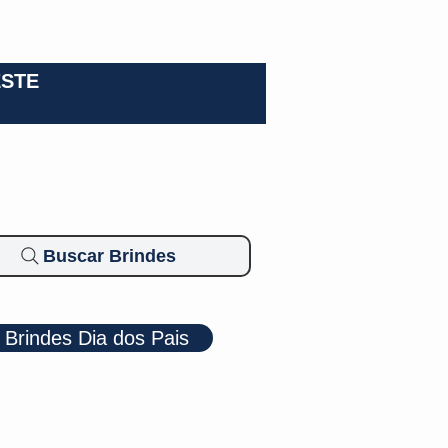
0-3924
ESTE
Buscar Brindes
Brindes Dia dos Pais
Cosméticos
Diversos
Brindes Ecológicos
Blog
Mais