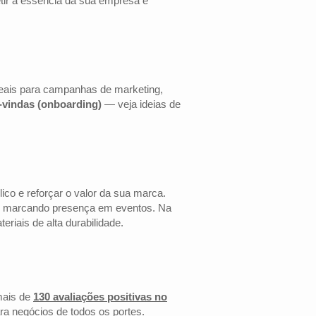
etir a essência da sua empresa e
deais para campanhas de marketing,
s-vindas (onboarding)
— veja ideias de
co e reforçar o valor da sua marca.
 ou marcando presença em eventos. Na
riais de alta durabilidade.
mais de
130 avaliações positivas no
ra negócios de todos os portes.