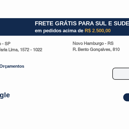
1) 941000700
RS (51) 30661020
SC (47) 9330
FRETE GRÁTIS PARA SUL E SUD
em pedidos acima de
R$ 2.500,00
Novo Hamburgo - RS
o - SP
R. Bento Gonçalves, 810
 Faria Lima, 1572 - 1022
Orçamentos
gle
| Malas
Utilidade Doméstica
Eletrônicos
Escritório
Esportivos