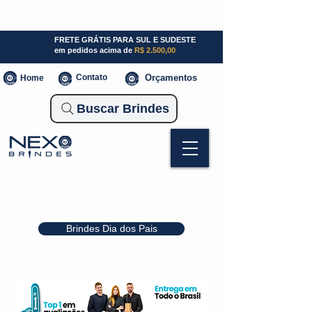
SP (11) 941000700
SC (47) 93300-3924
RS (51) 30661020
FRETE GRÁTIS PARA SUL E SUDESTE
em pedidos acima de
R$ 2.500,00
Contato
Orçamentos
Home
Buscar Brindes
Brindes Dia dos Pais