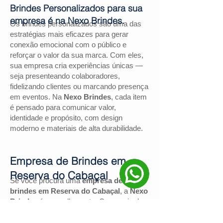
Brindes Personalizados para sua
empresa é na Nexo Brindes.
Os brindes personalizados são uma das
estratégias mais eficazes para gerar
conexão emocional com o público e
reforçar o valor da sua marca. Com eles,
sua empresa cria experiências únicas —
seja presenteando colaboradores,
fidelizando clientes ou marcando presença
em eventos. Na
Nexo Brindes
, cada item
é pensado para comunicar valor,
identidade e propósito, com design
moderno e materiais de alta durabilidade.
Empresa de Brindes em
Reserva do Cabaçal
Se você procura uma
empresa de
brindes em Reserva do Cabaçal
, a
Nexo
Brindes
é a escolha certa. Com mais de
130 avaliações positivas no Google
e
nota
4,9
, somos reconhecidos pela