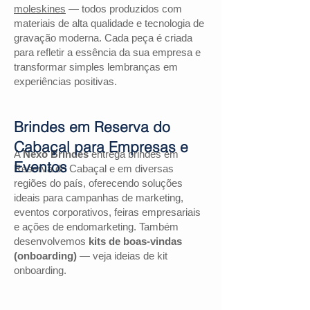
moleskines
— todos produzidos com
materiais de alta qualidade e tecnologia de
gravação moderna. Cada peça é criada
para refletir a essência da sua empresa e
transformar simples lembranças em
experiências positivas.
Brindes em Reserva do
Cabaçal para Empresas e
A
Nexo Brindes
entrega brindes em
Eventos
Reserva do Cabaçal e em diversas
regiões do país, oferecendo soluções
ideais para campanhas de marketing,
eventos corporativos, feiras empresariais
e ações de endomarketing. Também
desenvolvemos
kits de boas-vindas
(onboarding)
— veja ideias de kit
onboarding.