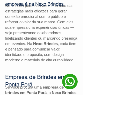
empresa é na Nexo Brindes.
Os brindes personalizados são uma das
estratégias mais eficazes para gerar
conexão emocional com o público e
reforçar o valor da sua marca. Com eles,
sua empresa cria experiências únicas —
seja presenteando colaboradores,
fidelizando clientes ou marcando presença
em eventos. Na
Nexo Brindes
, cada item
é pensado para comunicar valor,
identidade e propósito, com design
moderno e materiais de alta durabilidade.
Empresa de Brindes em
Ponta Porã
Se você procura uma
empresa de
brindes em Ponta Porã
, a
Nexo Brindes
é a escolha certa. Com mais de
130
avaliações positivas no Google
e nota
4,9
, somos reconhecidos pela excelência
no atendimento e pelas soluções