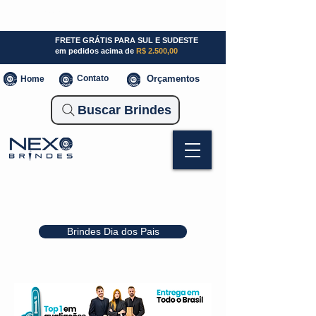
SP (11) 941000700
SC (47) 93300-3924
RS (51) 30661020
FRETE GRÁTIS PARA SUL E SUDESTE
em pedidos acima de
R$ 2.500,00
Contato
Orçamentos
Home
Buscar Brindes
Brindes Dia dos Pais