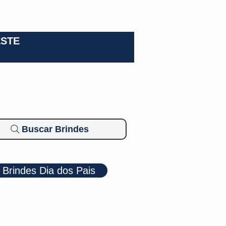
0-3924
ESTE
Buscar Brindes
Brindes Dia dos Pais
Cosméticos
Diversos
Brindes Ecológicos
Blog
Mais