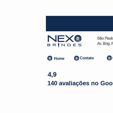
SP (1
São Paul
Av. Brig.
Contato
Home
4,9
140 avaliações no Goo
Almofadas | Máscaras
Canecas
Copos
Bolsas | Pastas 