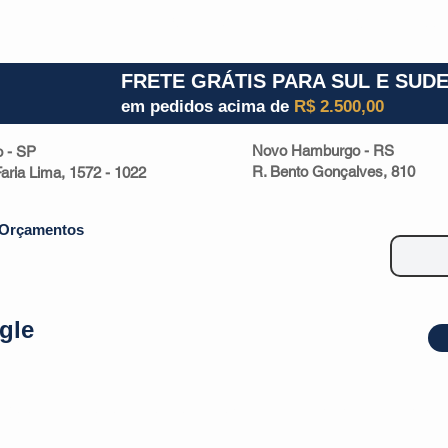
1) 941000700
RS (51) 30661020
SC (47) 9330
FRETE GRÁTIS PARA SUL E SUD
em pedidos acima de
R$ 2.500,00
Novo Hamburgo - RS
o - SP
R. Bento Gonçalves, 810
 Faria Lima, 1572 - 1022
Orçamentos
gle
| Malas
Utilidade Doméstica
Eletrônicos
Escritório
Esportivos