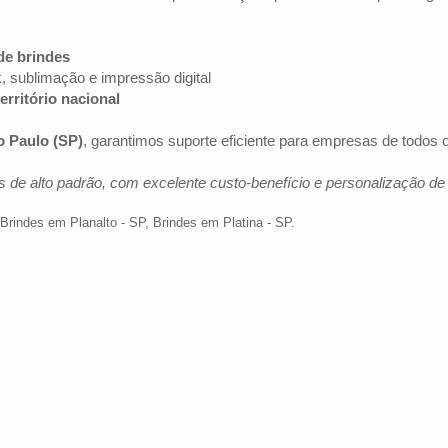
de brindes
k, sublimação e impressão digital
erritório nacional
o Paulo (SP)
, garantimos suporte eficiente para empresas de todos
 de alto padrão, com excelente custo-benefício e personalização d
Brindes em Planalto - SP
,
Brindes em Platina - SP
.
Av. Brig. Faria Lima, 1572 - 1022 - Jardim