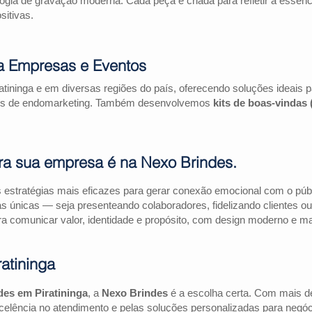
logia de gravação moderna. Cada peça é criada para refletir a essên
itivas.
ra Empresas e Eventos
atininga e em diversas regiões do país, oferecendo soluções ideais
ações de endomarketing. Também desenvolvemos
kits de boas-vindas
ra sua empresa é na Nexo Brindes.
estratégias mais eficazes para gerar conexão emocional com o públi
as únicas — seja presenteando colaboradores, fidelizando clientes
a comunicar valor, identidade e propósito, com design moderno e mate
atininga
des em Piratininga
, a
Nexo Brindes
é a escolha certa. Com mais d
elência no atendimento e pelas soluções personalizadas para negóc