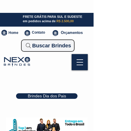
SP (11) 941000700
SC (47) 93300-3924
RS (51) 30661020
FRETE GRÁTIS PARA SUL E SUDESTE
em pedidos acima de
R$ 2.500,00
Contato
Orçamentos
Home
Buscar Brindes
Brindes Dia dos Pais