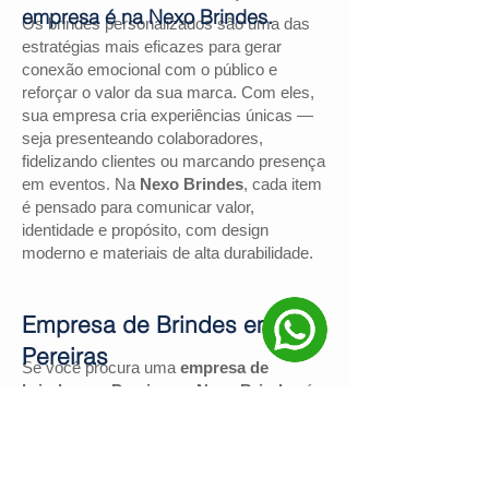
empresa é na Nexo Brindes.
Os brindes personalizados são uma das
estratégias mais eficazes para gerar
conexão emocional com o público e
reforçar o valor da sua marca. Com eles,
sua empresa cria experiências únicas —
seja presenteando colaboradores,
fidelizando clientes ou marcando presença
em eventos. Na
Nexo Brindes
, cada item
é pensado para comunicar valor,
identidade e propósito, com design
moderno e materiais de alta durabilidade.
Empresa de Brindes em
Pereiras
Se você procura uma
empresa de
brindes em Pereiras
, a
Nexo Brindes
é a
escolha certa. Com mais de
130
avaliações positivas no Google
e nota
4,9
, somos reconhecidos pela excelência
no atendimento e pelas soluções