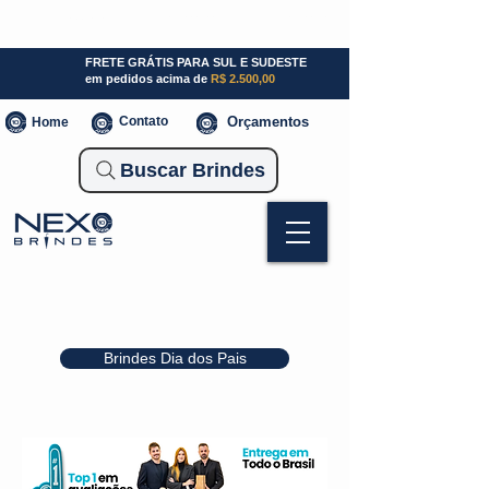
SP (11) 941000700
SC (47) 93300-3924
RS (51) 30661020
FRETE GRÁTIS PARA SUL E SUDESTE
em pedidos acima de
R$ 2.500,00
Contato
Orçamentos
Home
Buscar Brindes
Brindes Dia dos Pais