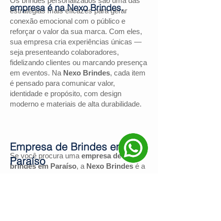
Os brindes personalizados são uma das
empresa é na Nexo Brindes.
estratégias mais eficazes para gerar
conexão emocional com o público e
reforçar o valor da sua marca. Com eles,
sua empresa cria experiências únicas —
seja presenteando colaboradores,
fidelizando clientes ou marcando presença
em eventos. Na
Nexo Brindes
, cada item
é pensado para comunicar valor,
identidade e propósito, com design
moderno e materiais de alta durabilidade.
Empresa de Brindes em
Se você procura uma
empresa de
Paraíso
brindes em Paraíso
, a
Nexo Brindes
é a
escolha certa. Com mais de
130
avaliações positivas no Google
e nota
4,9
, somos reconhecidos pela excelência
no atendimento e pelas soluções
personalizadas para negócios de todos os