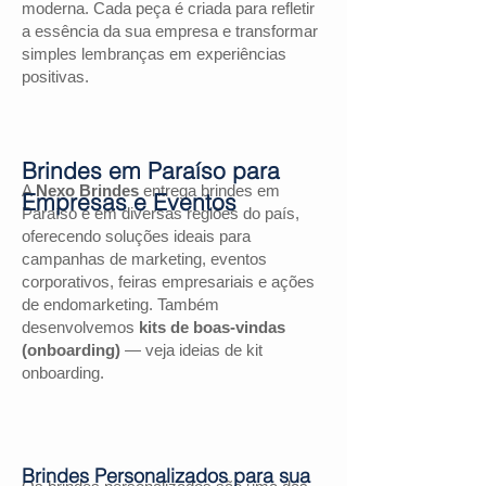
moderna. Cada peça é criada para refletir
a essência da sua empresa e transformar
simples lembranças em experiências
positivas.
Brindes em Paraíso para
A
Nexo Brindes
entrega brindes em
Empresas e Eventos
Paraíso e em diversas regiões do país,
oferecendo soluções ideais para
campanhas de marketing, eventos
corporativos, feiras empresariais e ações
de endomarketing. Também
desenvolvemos
kits de boas-vindas
(onboarding)
— veja ideias de kit
onboarding.
Brindes Personalizados para sua