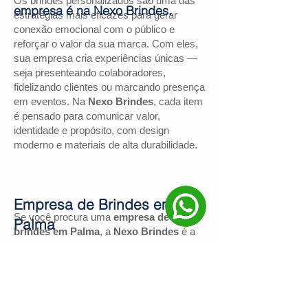
Os brindes personalizados são uma das
empresa é na Nexo Brindes.
estratégias mais eficazes para gerar
conexão emocional com o público e
reforçar o valor da sua marca. Com eles,
sua empresa cria experiências únicas —
seja presenteando colaboradores,
fidelizando clientes ou marcando presença
em eventos. Na
Nexo Brindes
, cada item
é pensado para comunicar valor,
identidade e propósito, com design
moderno e materiais de alta durabilidade.
Empresa de Brindes em
Se você procura uma
empresa de
Palma
brindes em Palma
, a
Nexo Brindes
é a
escolha certa. Com mais de
130
avaliações positivas no Google
e nota
4,9
, somos reconhecidos pela excelência
no atendimento e pelas soluções
personalizadas para negócios de todos os