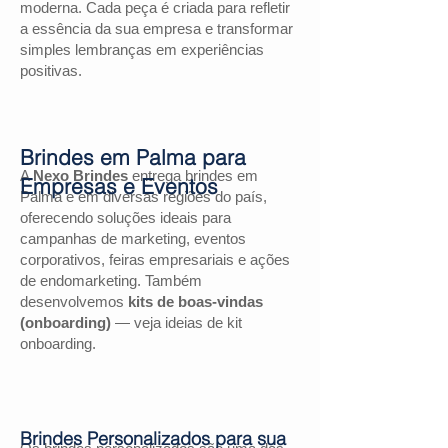
moderna. Cada peça é criada para refletir
a essência da sua empresa e transformar
simples lembranças em experiências
positivas.
Brindes em Palma para
A
Nexo Brindes
entrega brindes em
Empresas e Eventos
Palma e em diversas regiões do país,
oferecendo soluções ideais para
campanhas de marketing, eventos
corporativos, feiras empresariais e ações
de endomarketing. Também
desenvolvemos
kits de boas-vindas
(onboarding)
— veja ideias de kit
onboarding.
Brindes Personalizados para sua