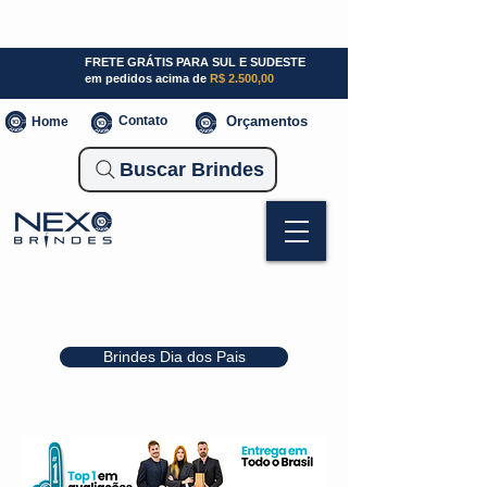
SP (11) 941000700
SC (47) 93300-3924
RS (51) 30661020
FRETE GRÁTIS PARA SUL E SUDESTE
em pedidos acima de
R$ 2.500,00
Contato
Orçamentos
Home
Buscar Brindes
Brindes Dia dos Pais