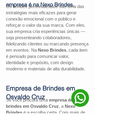
empresa é na Nexo Brindes.
Os brindes personalizados são uma das
estratégias mais eficazes para gerar
conexão emocional com o público e
reforçar o valor da sua marca. Com eles,
sua empresa cria experiências únicas —
seja presenteando colaboradores,
fidelizando clientes ou marcando presença
em eventos. Na
Nexo Brindes
, cada item
é pensado para comunicar valor,
identidade e propósito, com design
moderno e materiais de alta durabilidade.
Empresa de Brindes em
Osvaldo Cruz
Se você procura uma
empresa de
brindes em Osvaldo Cruz
, a
Nexo
Brindes
é a escolha certa. Com mais de
130 avaliações positivas no Google
e
nota
4,9
, somos reconhecidos pela
excelência no atendimento e pelas