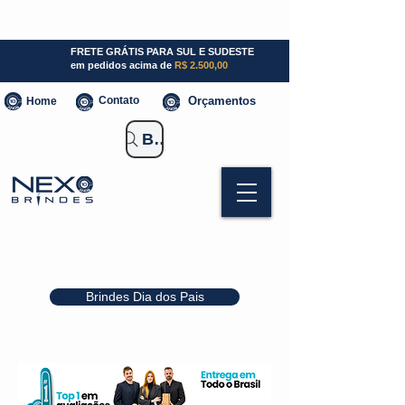
SP (11) 941000700
SC (47) 93300-3924
RS (51) 30661020
FRETE GRÁTIS PARA SUL E SUDESTE
em pedidos acima de
R$ 2.500,00
Contato
Orçamentos
Home
Buscar Brindes
Brindes Dia dos Pais