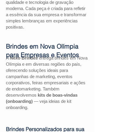
qualidade e tecnologia de gravação
moderna. Cada peça é criada para refletir
a essência da sua empresa e transformar
simples lembranças em experiências
positivas.
Brindes em Nova Olímpia
para Empresas e Eventos
A
Nexo Brindes
entrega brindes em Nova
Olímpia e em diversas regiões do país,
oferecendo soluções ideais para
campanhas de marketing, eventos
corporativos, feiras empresariais e ações
de endomarketing. Também
desenvolvemos
kits de boas-vindas
(onboarding)
— veja ideias de kit
onboarding.
Brindes Personalizados para sua