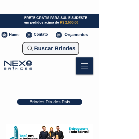
SP (11) 941000700
SC (47) 93300-3924
RS (51) 30661020
FRETE GRÁTIS PARA SUL E SUDESTE
em pedidos acima de
R$ 2.500,00
Contato
Orçamentos
Home
Buscar Brindes
Brindes Dia dos Pais