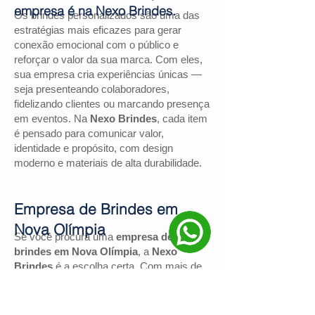
empresa é na Nexo Brindes.
Os brindes personalizados são uma das
estratégias mais eficazes para gerar
conexão emocional com o público e
reforçar o valor da sua marca. Com eles,
sua empresa cria experiências únicas —
seja presenteando colaboradores,
fidelizando clientes ou marcando presença
em eventos. Na
Nexo Brindes
, cada item
é pensado para comunicar valor,
identidade e propósito, com design
moderno e materiais de alta durabilidade.
Empresa de Brindes em
Nova Olímpia
Se você procura uma
empresa de
brindes em Nova Olímpia
, a
Nexo
Brindes
é a escolha certa. Com mais de
130 avaliações positivas no Google
e
nota
4,9
, somos reconhecidos pela
excelência no atendimento e pelas