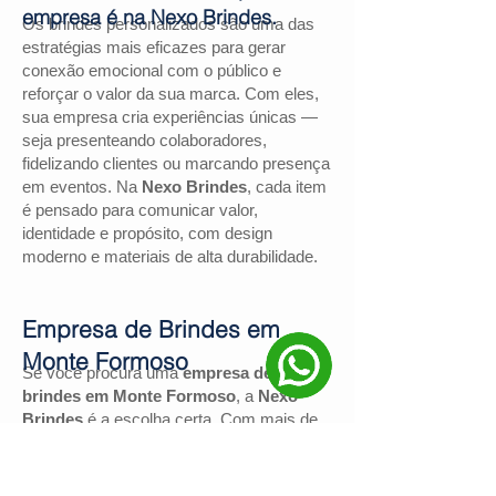
empresa é na Nexo Brindes.
Os brindes personalizados são uma das
estratégias mais eficazes para gerar
conexão emocional com o público e
reforçar o valor da sua marca. Com eles,
sua empresa cria experiências únicas —
seja presenteando colaboradores,
fidelizando clientes ou marcando presença
em eventos. Na
Nexo Brindes
, cada item
é pensado para comunicar valor,
identidade e propósito, com design
moderno e materiais de alta durabilidade.
Empresa de Brindes em
Monte Formoso
Se você procura uma
empresa de
brindes em Monte Formoso
, a
Nexo
Brindes
é a escolha certa. Com mais de
130 avaliações positivas no Google
e
nota
4,9
, somos reconhecidos pela
excelência no atendimento e pelas