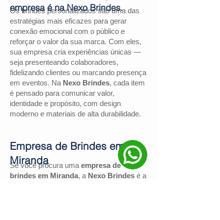
empresa é na Nexo Brindes.
Os brindes personalizados são uma das
estratégias mais eficazes para gerar
conexão emocional com o público e
reforçar o valor da sua marca. Com eles,
sua empresa cria experiências únicas —
seja presenteando colaboradores,
fidelizando clientes ou marcando presença
em eventos. Na
Nexo Brindes
, cada item
é pensado para comunicar valor,
identidade e propósito, com design
moderno e materiais de alta durabilidade.
Empresa de Brindes em
Miranda
Se você procura uma
empresa de
brindes em Miranda
, a
Nexo Brindes
é a
escolha certa. Com mais de
130
avaliações positivas no Google
e nota
4,9
, somos reconhecidos pela excelência
no atendimento e pelas soluções