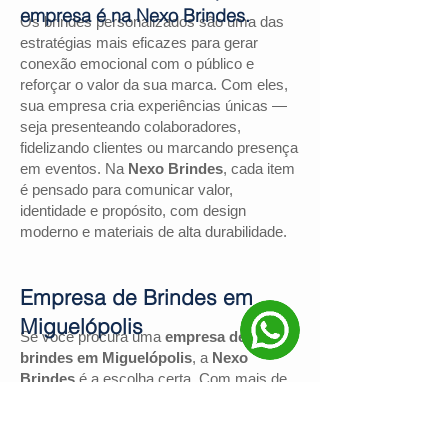
empresa é na Nexo Brindes.
Os brindes personalizados são uma das
estratégias mais eficazes para gerar
conexão emocional com o público e
reforçar o valor da sua marca. Com eles,
sua empresa cria experiências únicas —
seja presenteando colaboradores,
fidelizando clientes ou marcando presença
em eventos. Na
Nexo Brindes
, cada item
é pensado para comunicar valor,
identidade e propósito, com design
moderno e materiais de alta durabilidade.
Empresa de Brindes em
Miguelópolis
Se você procura uma
empresa de
brindes em Miguelópolis
, a
Nexo
Brindes
é a escolha certa. Com mais de
130 avaliações positivas no Google
e
nota
4,9
, somos reconhecidos pela
excelência no atendimento e pelas