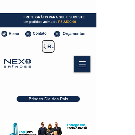
SP (11) 941000700
SC (47) 93300-3924
RS (51) 30661020
FRETE GRÁTIS PARA SUL E SUDESTE
em pedidos acima de
R$ 2.500,00
Contato
Orçamentos
Home
Buscar Brindes
Brindes Dia dos Pais