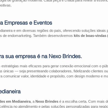
logia de gravação moderna. Cada peça é criada para refletir a essên
itivas.
ra Empresas e Eventos
ianeira e em diversas regiões do país, oferecendo soluções ideais
ações de endomarketing. Também desenvolvemos
kits de boas-vindas
ra sua empresa é na Nexo Brindes.
estratégias mais eficazes para gerar conexão emocional com o públi
as únicas — seja presenteando colaboradores, fidelizando clientes
a comunicar valor, identidade e propósito, com design moderno e mate
dianeira
des em Medianeira
, a
Nexo Brindes
é a escolha certa. Com mais d
elência no atendimento e pelas soluções personalizadas para negóc