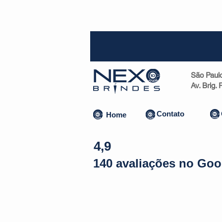
SP (1
São Paul
Av. Brig.
Contato
Home
4,9
140 avaliações no Goo
Almofadas | Máscaras
Canecas
Copos
Bolsas | Pastas 