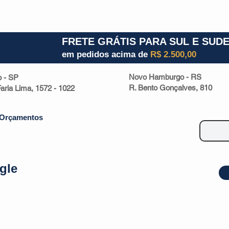
1) 941000700
RS (51) 30661020
SC (47) 9330
FRETE GRÁTIS PARA SUL E SUD
em pedidos acima de
R$ 2.500,00
Novo Hamburgo - RS
o - SP
R. Bento Gonçalves, 810
 Faria Lima, 1572 - 1022
Orçamentos
gle
| Malas
Utilidade Doméstica
Eletrônicos
Escritório
Esportivos