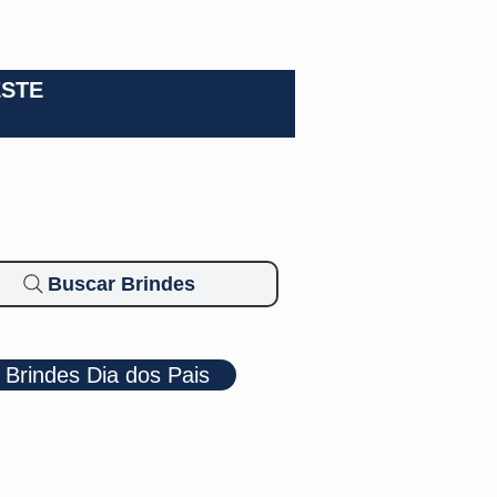
0-3924
ESTE
Buscar Brindes
Brindes Dia dos Pais
Cosméticos
Diversos
Brindes Ecológicos
Blog
Mais