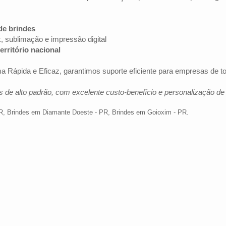
de brindes
k, sublimação e impressão digital
erritório nacional
a Rápida e Eficaz, garantimos suporte eficiente para empresas de 
 de alto padrão, com excelente custo-benefício e personalização d
R
,
Brindes em Diamante Doeste - PR
,
Brindes em Goioxim - PR
.
Av. Brig. Faria Lima, 1572 - 1022 - Jardim