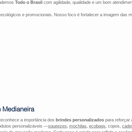
endemos
Todo o Brasil
com agilidade, qualidade e um bom atendimen
 ecológicos e promocionais. Nosso foco é fortalecer a imagem das 
m Medianeira
reconhece a importância dos
brindes personalizados
para reforçar 
odutos personalizáveis —
squeezes
,
mochilas
,
ecobags
, copos,
cade