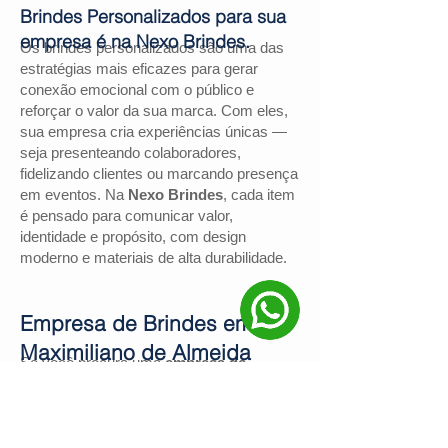
Brindes Personalizados para sua
empresa é na Nexo Brindes.
Os brindes personalizados são uma das
estratégias mais eficazes para gerar
conexão emocional com o público e
reforçar o valor da sua marca. Com eles,
sua empresa cria experiências únicas —
seja presenteando colaboradores,
fidelizando clientes ou marcando presença
em eventos. Na
Nexo Brindes
, cada item
é pensado para comunicar valor,
identidade e propósito, com design
moderno e materiais de alta durabilidade.
Empresa de Brindes em
Maximiliano de Almeida
Se você procura uma
empresa de
brindes em Maximiliano de Almeida
, a
Nexo Brindes
é a escolha certa. Com
mais de
130 avaliações positivas no
Google
e nota
4,9
, somos reconhecidos