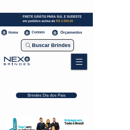
SP (11) 941000700
SC (47) 93300-3924
RS (51) 30661020
FRETE GRÁTIS PARA SUL E SUDESTE
em pedidos acima de
R$ 2.500,00
Contato
Orçamentos
Home
Buscar Brindes
Brindes Dia dos Pais