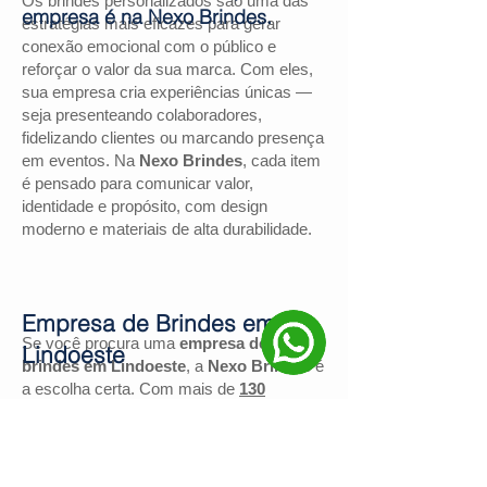
Os brindes personalizados são uma das
empresa é na Nexo Brindes.
estratégias mais eficazes para gerar
conexão emocional com o público e
reforçar o valor da sua marca. Com eles,
sua empresa cria experiências únicas —
seja presenteando colaboradores,
fidelizando clientes ou marcando presença
em eventos. Na
Nexo Brindes
, cada item
é pensado para comunicar valor,
identidade e propósito, com design
moderno e materiais de alta durabilidade.
Empresa de Brindes em
Se você procura uma
empresa de
Lindoeste
brindes em Lindoeste
, a
Nexo Brindes
é
a escolha certa. Com mais de
130
avaliações positivas no Google
e nota
4,9
, somos reconhecidos pela excelência
no atendimento e pelas soluções
personalizadas para negócios de todos os