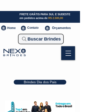
SP (11) 941000700
SC (47) 93300-3924
RS (51) 30661020
FRETE GRÁTIS PARA SUL E SUDESTE
em pedidos acima de
R$ 2.500,00
Contato
Orçamentos
Home
Buscar Brindes
Brindes Dia dos Pais