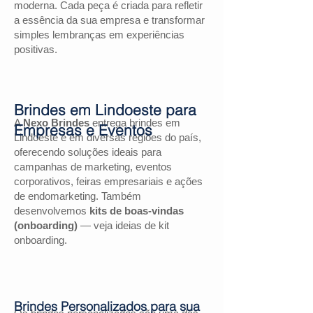
moderna. Cada peça é criada para refletir
a essência da sua empresa e transformar
simples lembranças em experiências
positivas.
Brindes em Lindoeste para
A
Nexo Brindes
entrega brindes em
Empresas e Eventos
Lindoeste e em diversas regiões do país,
oferecendo soluções ideais para
campanhas de marketing, eventos
corporativos, feiras empresariais e ações
de endomarketing. Também
desenvolvemos
kits de boas-vindas
(onboarding)
— veja ideias de kit
onboarding.
Brindes Personalizados para sua