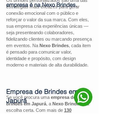
Os brindes personalizados são uma das
empresa é na Nexo Brindes.
estratégias mais eficazes para gerar
conexão emocional com o público e
reforçar o valor da sua marca. Com eles,
sua empresa cria experiências únicas —
seja presenteando colaboradores,
fidelizando clientes ou marcando presença
em eventos. Na
Nexo Brindes
, cada item
é pensado para comunicar valor,
identidade e propósito, com design
moderno e materiais de alta durabilidade.
Empresa de Brindes em
Se você procura uma
empresa de
Japurá
brindes em Japurá
, a
Nexo Brindes
é a
escolha certa. Com mais de
130
avaliações positivas no Google
e nota
4,9
, somos reconhecidos pela excelência
no atendimento e pelas soluções
personalizadas para negócios de todos os