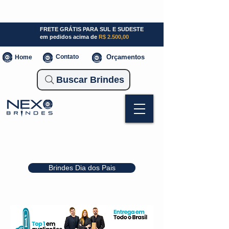
SP (11) 941000700
SC (47) 93300-3924
RS (51) 30661020
FRETE GRÁTIS PARA SUL E SUDESTE
em pedidos acima de
R$ 2.500,00
Contato
Orçamentos
Home
Buscar Brindes
Brindes Dia dos Pais