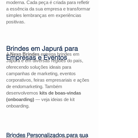
moderna. Cada peça é criada para refletir
a essência da sua empresa e transformar
simples lembranças em experiências
positivas.
Brindes em Japurá para
A
Nexo Brindes
entrega brindes em
Empresas e Eventos
Japurá e em diversas regiões do país,
oferecendo soluções ideais para
campanhas de marketing, eventos
corporativos, feiras empresariais e ações
de endomarketing. Também
desenvolvemos
kits de boas-vindas
(onboarding)
— veja ideias de kit
onboarding.
Brindes Personalizados para sua