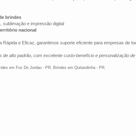
de brindes
k, sublimação e impressão digital
erritório nacional
 Rápida e Eficaz, garantimos suporte eficiente para empresas de t
 de alto padrão, com excelente custo-benefício e personalização d
indes em Foz Do Jordao - PR
,
Brindes em Quitandinha - PR
.
Av. Brig. Faria Lima, 1572 - 1022 - Jardim