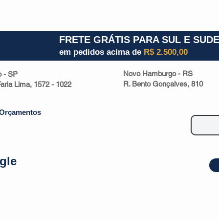
1) 941000700
RS (51) 30661020
SC (47) 9330
FRETE GRÁTIS PARA SUL E SUD
em pedidos acima de
R$ 2.500,00
Novo Hamburgo - RS
o - SP
R. Bento Gonçalves, 810
 Faria Lima, 1572 - 1022
Orçamentos
gle
| Malas
Utilidade Doméstica
Eletrônicos
Escritório
Esportivos