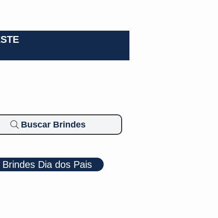
0-3924
ESTE
Buscar Brindes
Brindes Dia dos Pais
Cosméticos
Diversos
Brindes Ecológicos
Blog
Mais