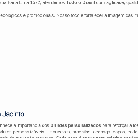
Rua Faria Lima 1572, atendemos
Todo o Brasil
com agilidade, quali
 ecológicos e promocionais. Nosso foco é fortalecer a imagem das 
 Jacinto
onhece a importância dos
brindes personalizados
para reforçar a id
odutos personalizáveis —
squeezes
,
mochilas
,
ecobags
, copos,
cade