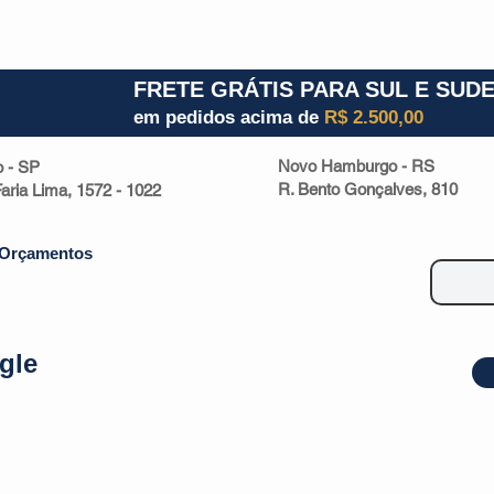
1) 941000700
RS (51) 30661020
SC (47) 9330
FRETE GRÁTIS PARA SUL E SUD
em pedidos acima de
R$ 2.500,00
Novo Hamburgo - RS
o - SP
R. Bento Gonçalves, 810
 Faria Lima, 1572 - 1022
Orçamentos
gle
| Malas
Utilidade Doméstica
Eletrônicos
Escritório
Esportivos