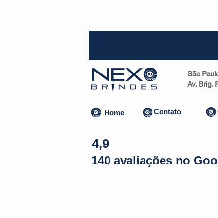
SP (1
São Paul
Av. Brig.
Contato
Home
4,9
140 avaliações no Goo
Almofadas | Máscaras
Canecas
Copos
Bolsas | Pastas 