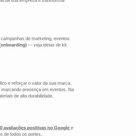
cia da sua empresa e transformar
ra campanhas de marketing, eventos
 (onboarding)
— veja ideias de kit
co e reforçar o valor da sua marca.
 ou marcando presença em eventos. Na
riais de alta durabilidade.
0 avaliações positivas no Google
e
s de todos os portes.