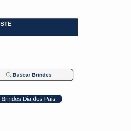
0-3924
ESTE
Buscar Brindes
Brindes Dia dos Pais
Cosméticos
Diversos
Brindes Ecológicos
Blog
Mais