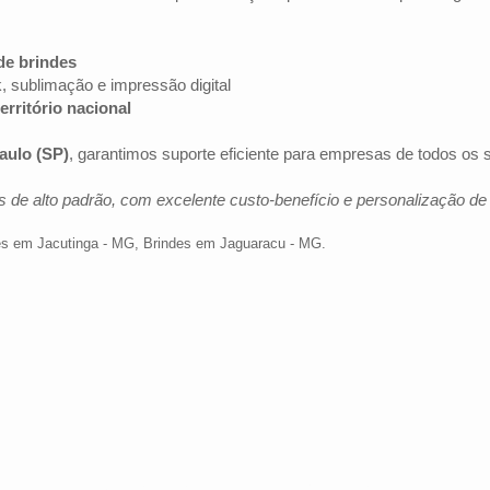
de brindes
k, sublimação e impressão digital
erritório nacional
aulo (SP)
, garantimos suporte eficiente para empresas de todos os
 de alto padrão, com excelente custo-benefício e personalização d
es em Jacutinga - MG
,
Brindes em Jaguaracu - MG
.
Av. Brig. Faria Lima, 1572 - 1022 - Jardim