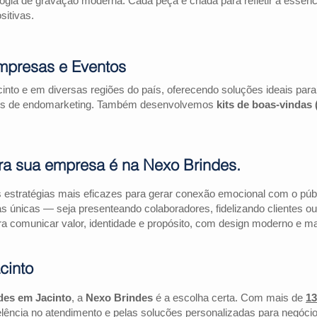
logia de gravação moderna. Cada peça é criada para refletir a essên
itivas.
mpresas e Eventos
into e em diversas regiões do país, oferecendo soluções ideais pa
ações de endomarketing. Também desenvolvemos
kits de boas-vindas
ra sua empresa é na Nexo Brindes.
estratégias mais eficazes para gerar conexão emocional com o públi
as únicas — seja presenteando colaboradores, fidelizando clientes
a comunicar valor, identidade e propósito, com design moderno e mate
cinto
des em Jacinto
, a
Nexo Brindes
é a escolha certa. Com mais de
13
lência no atendimento e pelas soluções personalizadas para negócio