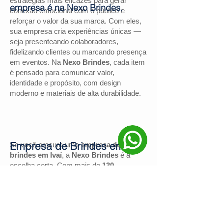
estratégias mais eficazes para gerar
empresa é na Nexo Brindes.
conexão emocional com o público e
reforçar o valor da sua marca. Com eles,
sua empresa cria experiências únicas —
seja presenteando colaboradores,
fidelizando clientes ou marcando presença
em eventos. Na
Nexo Brindes
, cada item
é pensado para comunicar valor,
identidade e propósito, com design
moderno e materiais de alta durabilidade.
Empresa de Brindes em Ivaí
Se você procura uma
empresa de
brindes em Ivaí
, a
Nexo Brindes
é a
escolha certa. Com mais de
130
avaliações positivas no Google
e nota
4,9
, somos reconhecidos pela excelência
no atendimento e pelas soluções
personalizadas para negócios de todos os
portes.