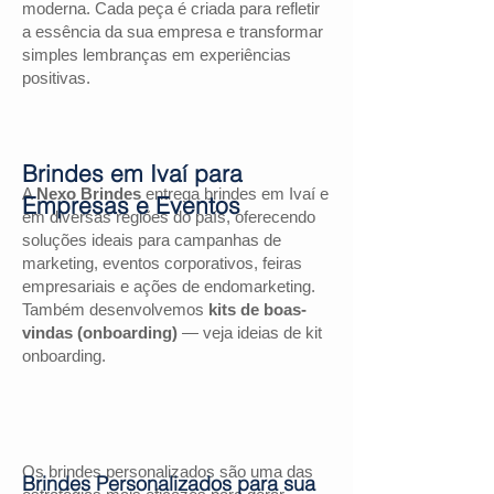
moderna. Cada peça é criada para refletir
a essência da sua empresa e transformar
simples lembranças em experiências
positivas.
Brindes em Ivaí para
A
Nexo Brindes
entrega brindes em Ivaí e
Empresas e Eventos
em diversas regiões do país, oferecendo
soluções ideais para campanhas de
marketing, eventos corporativos, feiras
empresariais e ações de endomarketing.
Também desenvolvemos
kits de boas-
vindas (onboarding)
— veja ideias de kit
onboarding.
Os brindes personalizados são uma das
Brindes Personalizados para sua