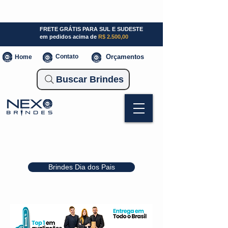
SP (11) 941000700
SC (47) 93300-3924
RS (51) 30661020
FRETE GRÁTIS PARA SUL E SUDESTE
em pedidos acima de
R$ 2.500,00
Contato
Orçamentos
Home
Buscar Brindes
Brindes Dia dos Pais