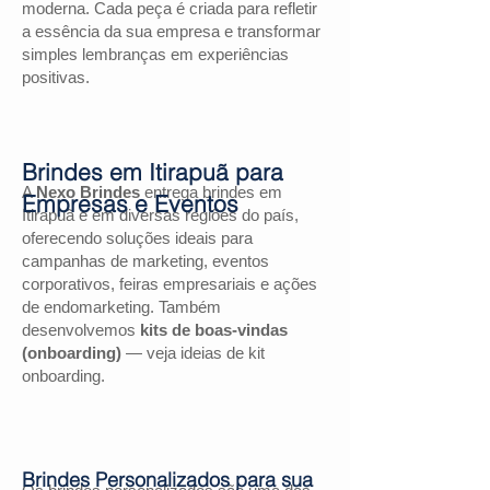
moderna. Cada peça é criada para refletir
a essência da sua empresa e transformar
simples lembranças em experiências
positivas.
Brindes em Itirapuã para
A
Nexo Brindes
entrega brindes em
Empresas e Eventos
Itirapuã e em diversas regiões do país,
oferecendo soluções ideais para
campanhas de marketing, eventos
corporativos, feiras empresariais e ações
de endomarketing. Também
desenvolvemos
kits de boas-vindas
(onboarding)
— veja ideias de kit
onboarding.
Brindes Personalizados para sua