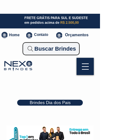
SP (11) 941000700
SC (47) 93300-3924
RS (51) 30661020
FRETE GRÁTIS PARA SUL E SUDESTE
em pedidos acima de
R$ 2.500,00
Contato
Orçamentos
Home
Buscar Brindes
Brindes Dia dos Pais