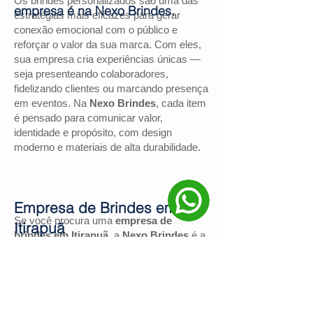
Os brindes personalizados são uma das
empresa é na Nexo Brindes.
estratégias mais eficazes para gerar
conexão emocional com o público e
reforçar o valor da sua marca. Com eles,
sua empresa cria experiências únicas —
seja presenteando colaboradores,
fidelizando clientes ou marcando presença
em eventos. Na
Nexo Brindes
, cada item
é pensado para comunicar valor,
identidade e propósito, com design
moderno e materiais de alta durabilidade.
Empresa de Brindes em
Se você procura uma
empresa de
Itirapuã
brindes em Itirapuã
, a
Nexo Brindes
é a
escolha certa. Com mais de
130
avaliações positivas no Google
e nota
4,9
, somos reconhecidos pela excelência
no atendimento e pelas soluções
personalizadas para negócios de todos os