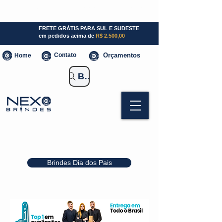
SP (11) 941000700
SC (47) 93300-3924
RS (51) 30661020
FRETE GRÁTIS PARA SUL E SUDESTE
em pedidos acima de
R$ 2.500,00
Contato
Orçamentos
Home
Buscar Brindes
Brindes Dia dos Pais