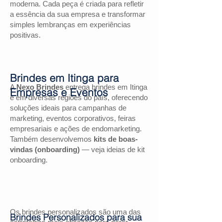
moderna. Cada peça é criada para refletir
a essência da sua empresa e transformar
simples lembranças em experiências
positivas.
Brindes em Itinga para
A
Nexo Brindes
entrega brindes em Itinga
Empresas e Eventos
e em diversas regiões do país, oferecendo
soluções ideais para campanhas de
marketing, eventos corporativos, feiras
empresariais e ações de endomarketing.
Também desenvolvemos
kits de boas-
vindas (onboarding)
— veja ideias de kit
onboarding.
Os brindes personalizados são uma das
Brindes Personalizados para sua