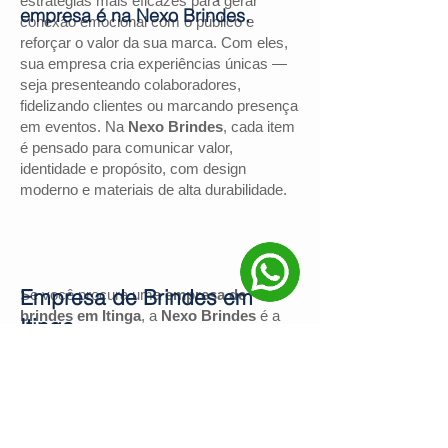
estratégias mais eficazes para gerar
empresa é na Nexo Brindes.
conexão emocional com o público e
reforçar o valor da sua marca. Com eles,
sua empresa cria experiências únicas —
seja presenteando colaboradores,
fidelizando clientes ou marcando presença
em eventos. Na
Nexo Brindes
, cada item
é pensado para comunicar valor,
identidade e propósito, com design
moderno e materiais de alta durabilidade.
Empresa de Brindes em
Se você procura uma
empresa de
brindes em Itinga
, a
Nexo Brindes
é a
Itinga
escolha certa. Com mais de
130
avaliações positivas no Google
e nota
4,9
, somos reconhecidos pela excelência
no atendimento e pelas soluções
personalizadas para negócios de todos os
portes.