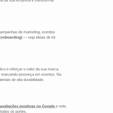
cia da sua empresa e transformar
 campanhas de marketing, eventos
 (onboarding)
— veja ideias de kit
co e reforçar o valor da sua marca.
 ou marcando presença em eventos. Na
riais de alta durabilidade.
 avaliações positivas no Google
e nota
todos os portes.