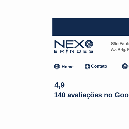
SP (1
São Paul
Av. Brig.
Contato
Home
4,9
140 avaliações no Goo
Almofadas | Máscaras
Canecas
Copos
Bolsas | Pastas 