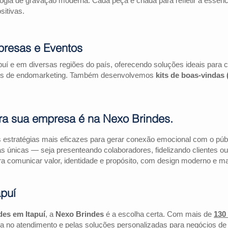
logia de gravação moderna. Cada peça é criada para refletir a essên
itivas.
presas e Eventos
puí e em diversas regiões do país, oferecendo soluções ideais para
ações de endomarketing. Também desenvolvemos
kits de boas-vindas
ra sua empresa é na Nexo Brindes.
estratégias mais eficazes para gerar conexão emocional com o públi
as únicas — seja presenteando colaboradores, fidelizando clientes
a comunicar valor, identidade e propósito, com design moderno e mate
puí
des em Itapuí
, a
Nexo Brindes
é a escolha certa. Com mais de
130
a no atendimento e pelas soluções personalizadas para negócios de 