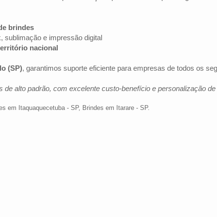
de brindes
k, sublimação e impressão digital
erritório nacional
lo (SP)
, garantimos suporte eficiente para empresas de todos os se
 de alto padrão, com excelente custo-benefício e personalização d
es em Itaquaquecetuba - SP
,
Brindes em Itarare - SP
.
Av. Brig. Faria Lima, 1572 - 1022 - Jardim