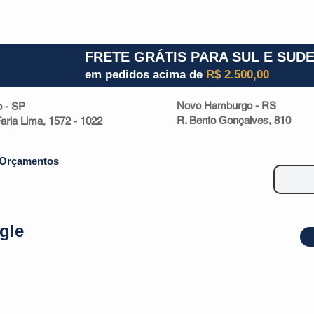
1) 941000700
RS (51) 30661020
SC (47) 9330
FRETE GRÁTIS PARA SUL E SUD
em pedidos acima de
R$ 2.500,00
Novo Hamburgo - RS
o - SP
R. Bento Gonçalves, 810
 Faria Lima, 1572 - 1022
Orçamentos
gle
| Malas
Utilidade Doméstica
Eletrônicos
Escritório
Esportivos