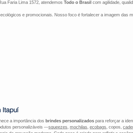
Rua Faria Lima 1572, atendemos
Todo o Brasil
com agilidade, quali
 ecológicos e promocionais. Nosso foco é fortalecer a imagem das 
 Itapuí
nhece a importância dos
brindes personalizados
para reforçar a ide
odutos personalizáveis —
squeezes
,
mochilas
,
ecobags
, copos,
cade