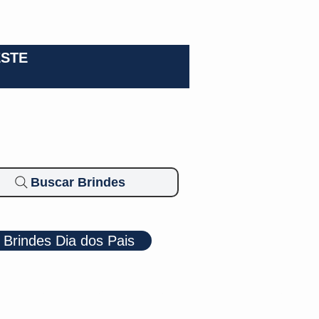
0-3924
ESTE
Buscar Brindes
Brindes Dia dos Pais
Cosméticos
Diversos
Brindes Ecológicos
Blog
Mais