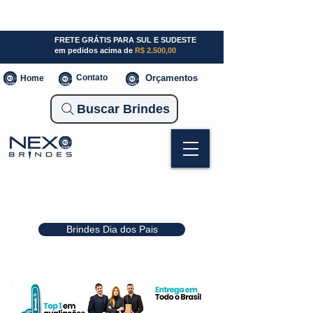
SP (11) 941000700
SC (47) 93300-3924
RS (51) 30661020
FRETE GRÁTIS PARA SUL E SUDESTE
em pedidos acima de
R$ 2.500,00
Contato
Orçamentos
Home
Buscar Brindes
Brindes Dia dos Pais