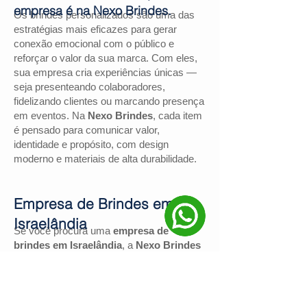
empresa é na Nexo Brindes.
Os brindes personalizados são uma das
estratégias mais eficazes para gerar
conexão emocional com o público e
reforçar o valor da sua marca. Com eles,
sua empresa cria experiências únicas —
seja presenteando colaboradores,
fidelizando clientes ou marcando presença
em eventos. Na
Nexo Brindes
, cada item
é pensado para comunicar valor,
identidade e propósito, com design
moderno e materiais de alta durabilidade.
Empresa de Brindes em
Israelândia
Se você procura uma
empresa de
brindes em Israelândia
, a
Nexo Brindes
é a escolha certa. Com mais de
130
avaliações positivas no Google
e nota
4,9
, somos reconhecidos pela excelência
no atendimento e pelas soluções