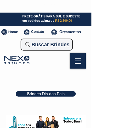
SP (11) 941000700
SC (47) 93300-3924
RS (51) 30661020
FRETE GRÁTIS PARA SUL E SUDESTE
em pedidos acima de
R$ 2.500,00
Contato
Orçamentos
Home
Buscar Brindes
Brindes Dia dos Pais