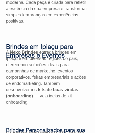
moderna. Cada peça é criada para refletir
a essência da sua empresa e transformar
simples lembranças em experiências
positivas.
Brindes em Ipiaçu para
A
Nexo Brindes
entrega brindes em
Empresas e Eventos
Ipiaçu e em diversas regiões do país,
oferecendo soluções ideais para
campanhas de marketing, eventos
corporativos, feiras empresariais e ações
de endomarketing. Também
desenvolvemos
kits de boas-vindas
(onboarding)
— veja ideias de kit
onboarding.
Brindes Personalizados para sua