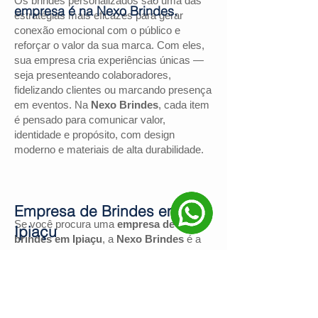
Os brindes personalizados são uma das
empresa é na Nexo Brindes.
estratégias mais eficazes para gerar
conexão emocional com o público e
reforçar o valor da sua marca. Com eles,
sua empresa cria experiências únicas —
seja presenteando colaboradores,
fidelizando clientes ou marcando presença
em eventos. Na
Nexo Brindes
, cada item
é pensado para comunicar valor,
identidade e propósito, com design
moderno e materiais de alta durabilidade.
Empresa de Brindes em
Se você procura uma
empresa de
Ipiaçu
brindes em Ipiaçu
, a
Nexo Brindes
é a
escolha certa. Com mais de
130
avaliações positivas no Google
e nota
4,9
, somos reconhecidos pela excelência
no atendimento e pelas soluções
personalizadas para negócios de todos os