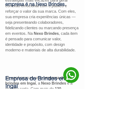
estratégias mais eficazes para gerar
empresa é na Nexo Brindes.
conexão emocional com o público e
reforçar o valor da sua marca. Com eles,
sua empresa cria experiências únicas —
seja presenteando colaboradores,
fidelizando clientes ou marcando presença
em eventos. Na
Nexo Brindes
, cada item
é pensado para comunicar valor,
identidade e propósito, com design
moderno e materiais de alta durabilidade.
Empresa de Brindes em
Se você procura uma
empresa de
brindes em Ingaí
, a
Nexo Brindes
é a
Ingaí
escolha certa. Com mais de
130
avaliações positivas no Google
e nota
4,9
, somos reconhecidos pela excelência
no atendimento e pelas soluções
personalizadas para negócios de todos os
portes.