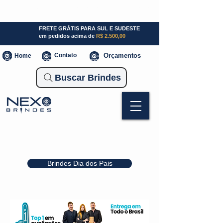
SP (11) 941000700
SC (47) 93300-3924
RS (51) 30661020
FRETE GRÁTIS PARA SUL E SUDESTE
em pedidos acima de
R$ 2.500,00
Contato
Orçamentos
Home
Buscar Brindes
Brindes Dia dos Pais