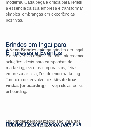
moderna. Cada peça é criada para refletir
a essência da sua empresa e transformar
simples lembranças em experiências
positivas.
Brindes em Ingaí para
A
Nexo Brindes
entrega brindes em Ingaí
Empresas e Eventos
e em diversas regiões do país, oferecendo
soluções ideais para campanhas de
marketing, eventos corporativos, feiras
empresariais e ações de endomarketing.
Também desenvolvemos
kits de boas-
vindas (onboarding)
— veja ideias de kit
onboarding.
Os brindes personalizados são uma das
Brindes Personalizados para sua