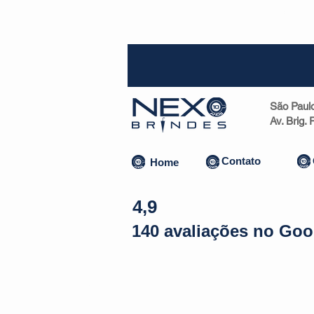
SP (1
São Paul
Av. Brig.
Contato
Home
4,9
140 avaliações no Goo
Almofadas | Máscaras
Canecas
Copos
Bolsas | Pastas 