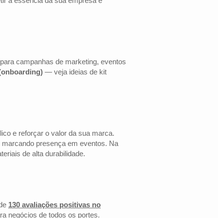
etir a essência da sua empresa e
s para campanhas de marketing, eventos
 (onboarding)
— veja ideias de kit
co e reforçar o valor da sua marca.
 ou marcando presença em eventos. Na
riais de alta durabilidade.
de
130 avaliações positivas no
ra negócios de todos os portes.