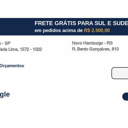
1) 941000700
RS (51) 30661020
SC (47) 9330
FRETE GRÁTIS PARA SUL E SUD
em pedidos acima de
R$ 2.500,00
Novo Hamburgo - RS
o - SP
R. Bento Gonçalves, 810
 Faria Lima, 1572 - 1022
Orçamentos
gle
| Malas
Utilidade Doméstica
Eletrônicos
Escritório
Esportivos