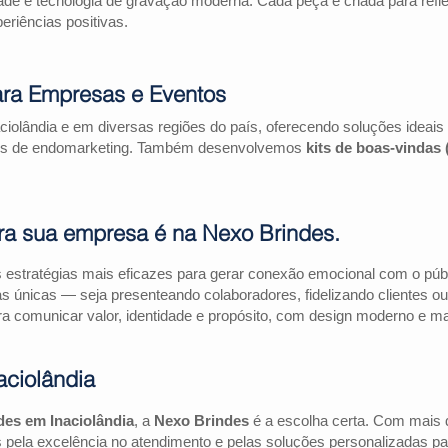
ade e tecnologia de gravação moderna. Cada peça é criada para refl
riências positivas.
ara Empresas e Eventos
ciolândia e em diversas regiões do país, oferecendo soluções ideai
ações de endomarketing. Também desenvolvemos
kits de boas-vindas
ra sua empresa é na Nexo Brindes.
estratégias mais eficazes para gerar conexão emocional com o públi
as únicas — seja presenteando colaboradores, fidelizando clientes
a comunicar valor, identidade e propósito, com design moderno e mate
aciolândia
des em Inaciolândia
, a
Nexo Brindes
é a escolha certa. Com mais 
pela excelência no atendimento e pelas soluções personalizadas pa