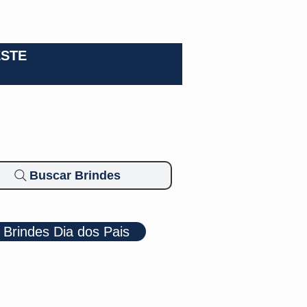
0-3924
ESTE
Buscar Brindes
Brindes Dia dos Pais
Cosméticos
Diversos
Brindes Ecológicos
Blog
Mais