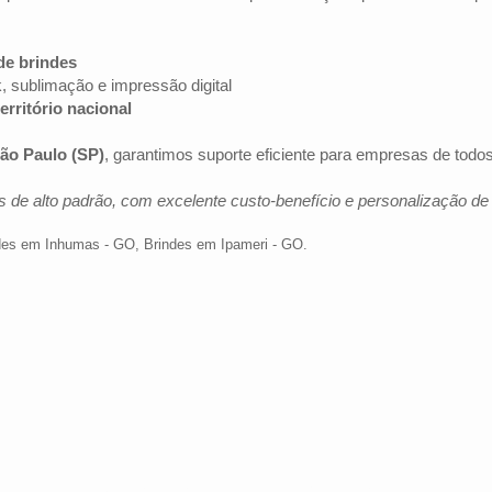
de brindes
k, sublimação e impressão digital
erritório nacional
ão Paulo (SP)
, garantimos suporte eficiente para empresas de tod
 de alto padrão, com excelente custo-benefício e personalização d
des em Inhumas - GO
,
Brindes em Ipameri - GO
.
Av. Brig. Faria Lima, 1572 - 1022 - Jardim