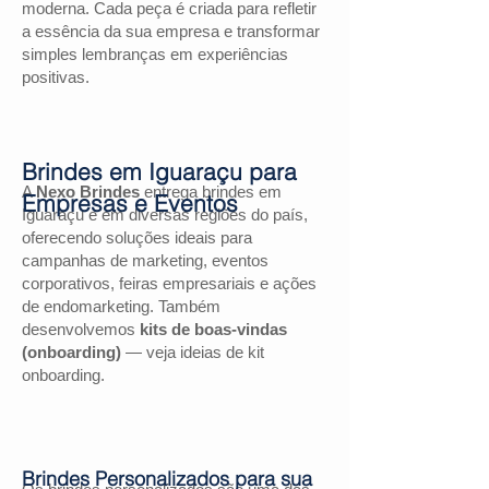
moderna. Cada peça é criada para refletir
a essência da sua empresa e transformar
simples lembranças em experiências
positivas.
Brindes em Iguaraçu para
A
Nexo Brindes
entrega brindes em
Empresas e Eventos
Iguaraçu e em diversas regiões do país,
oferecendo soluções ideais para
campanhas de marketing, eventos
corporativos, feiras empresariais e ações
de endomarketing. Também
desenvolvemos
kits de boas-vindas
(onboarding)
— veja ideias de kit
onboarding.
Brindes Personalizados para sua