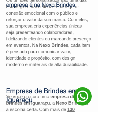
Os brindes personalizados são uma das
empresa é na Nexo Brindes.
estratégias mais eficazes para gerar
conexão emocional com o público e
reforçar o valor da sua marca. Com eles,
sua empresa cria experiências únicas —
seja presenteando colaboradores,
fidelizando clientes ou marcando presença
em eventos. Na
Nexo Brindes
, cada item
é pensado para comunicar valor,
identidade e propósito, com design
moderno e materiais de alta durabilidade.
Empresa de Brindes em
Se você procura uma
empresa de
Iguaraçu
brindes em Iguaraçu
, a
Nexo Brindes
é
a escolha certa. Com mais de
130
avaliações positivas no Google
e nota
4,9
, somos reconhecidos pela excelência
no atendimento e pelas soluções
personalizadas para negócios de todos os