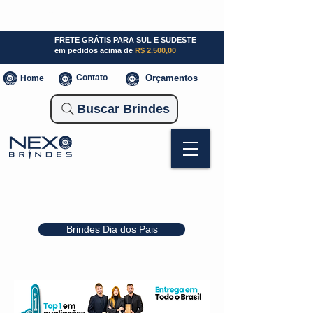
SP (11) 941000700
SC (47) 93300-3924
RS (51) 30661020
FRETE GRÁTIS PARA SUL E SUDESTE
em pedidos acima de
R$ 2.500,00
Contato
Orçamentos
Home
Buscar Brindes
Brindes Dia dos Pais