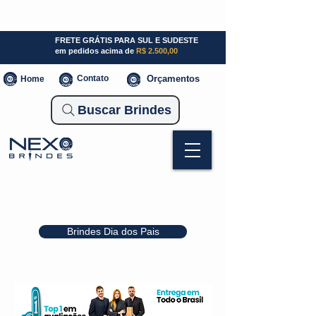
SP (11) 941000700
SC (47) 93300-3924
RS (51) 30661020
FRETE GRÁTIS PARA SUL E SUDESTE
em pedidos acima de
R$ 2.500,00
Contato
Orçamentos
Home
Buscar Brindes
Brindes Dia dos Pais