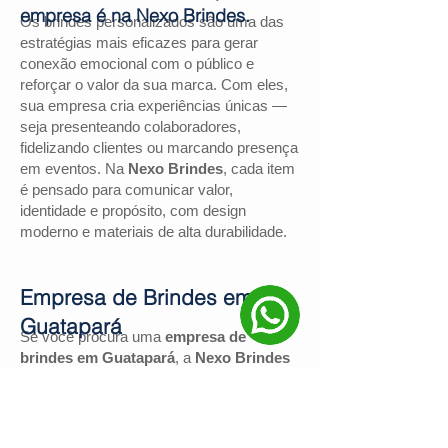
empresa é na Nexo Brindes.
Os brindes personalizados são uma das
estratégias mais eficazes para gerar
conexão emocional com o público e
reforçar o valor da sua marca. Com eles,
sua empresa cria experiências únicas —
seja presenteando colaboradores,
fidelizando clientes ou marcando presença
em eventos. Na
Nexo Brindes
, cada item
é pensado para comunicar valor,
identidade e propósito, com design
moderno e materiais de alta durabilidade.
Empresa de Brindes em
Guatapará
Se você procura uma
empresa de
brindes em Guatapará
, a
Nexo Brindes
é a escolha certa. Com mais de
130
avaliações positivas no Google
e nota
4,9
, somos reconhecidos pela excelência
no atendimento e pelas soluções