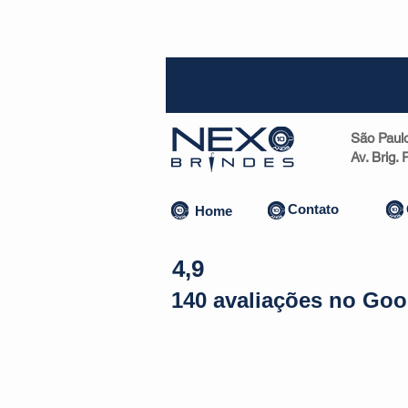
SP (1
São Paul
Av. Brig.
Contato
Home
4,9
140 avaliações no Goo
Almofadas | Máscaras
Canecas
Copos
Bolsas | Pastas 