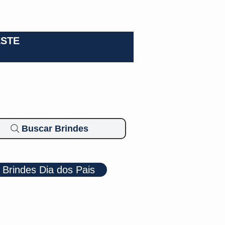
0-3924
ESTE
Buscar Brindes
Brindes Dia dos Pais
Cosméticos
Diversos
Brindes Ecológicos
Blog
Mais