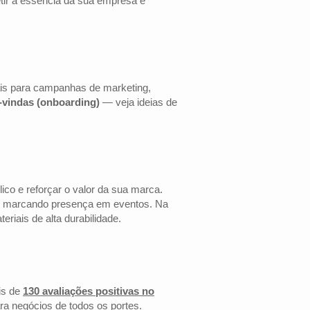
etir a essência da sua empresa e
ais para campanhas de marketing,
s-vindas (onboarding)
— veja ideias de
co e reforçar o valor da sua marca.
 ou marcando presença em eventos. Na
riais de alta durabilidade.
is de
130 avaliações positivas no
ra negócios de todos os portes.