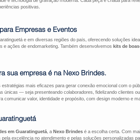
ade e tecnologia de gravação moderna. Cada peça é criada para refl
riências positivas.
 para Empresas e Eventos
ratinguetá e em diversas regiões do país, oferecendo soluções ide
riais e ações de endomarketing. Também desenvolvemos
kits de boa
ra sua empresa é na Nexo Brindes.
estratégias mais eficazes para gerar conexão emocional com o públi
as únicas — seja presenteando colaboradores, fidelizando clientes
a comunicar valor, identidade e propósito, com design moderno e mate
aratinguetá
des em Guaratinguetá
, a
Nexo Brindes
é a escolha certa. Com ma
pela excelência no atendimento e pelas soluções personalizadas pa