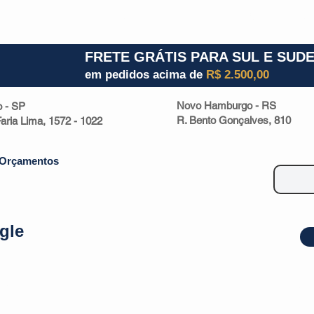
1) 941000700
RS (51) 30661020
SC (47) 9330
FRETE GRÁTIS PARA SUL E SUD
em pedidos acima de
R$ 2.500,00
Novo Hamburgo - RS
o - SP
R. Bento Gonçalves, 810
 Faria Lima, 1572 - 1022
Orçamentos
gle
| Malas
Utilidade Doméstica
Eletrônicos
Escritório
Esportivos