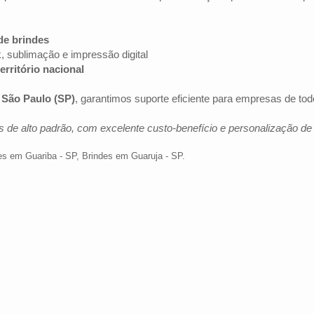
de brindes
k, sublimação e impressão digital
erritório nacional
e
São Paulo (SP)
, garantimos suporte eficiente para empresas de to
 de alto padrão, com excelente custo-benefício e personalização d
es em Guariba - SP
,
Brindes em Guaruja - SP
.
Av. Brig. Faria Lima, 1572 - 1022 - Jardim