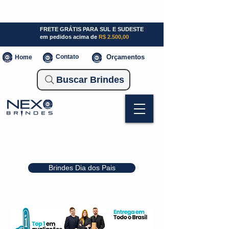
SP (11) 941000700
SC (47) 93300-3924
RS (51) 30661020
FRETE GRÁTIS PARA SUL E SUDESTE
em pedidos acima de
R$ 2.500,00
Contato
Orçamentos
Home
Buscar Brindes
Brindes Dia dos Pais