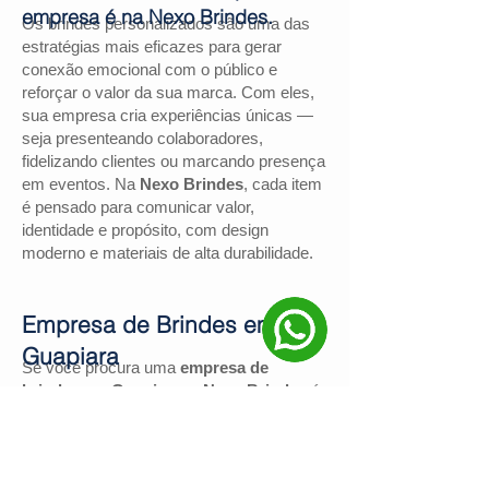
empresa é na Nexo Brindes.
Os brindes personalizados são uma das
estratégias mais eficazes para gerar
conexão emocional com o público e
reforçar o valor da sua marca. Com eles,
sua empresa cria experiências únicas —
seja presenteando colaboradores,
fidelizando clientes ou marcando presença
em eventos. Na
Nexo Brindes
, cada item
é pensado para comunicar valor,
identidade e propósito, com design
moderno e materiais de alta durabilidade.
Empresa de Brindes em
Guapiara
Se você procura uma
empresa de
brindes em Guapiara
, a
Nexo Brindes
é
a escolha certa. Com mais de
130
avaliações positivas no Google
e nota
4,9
, somos reconhecidos pela excelência
no atendimento e pelas soluções