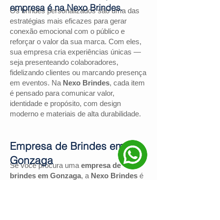
empresa é na Nexo Brindes.
Os brindes personalizados são uma das
estratégias mais eficazes para gerar
conexão emocional com o público e
reforçar o valor da sua marca. Com eles,
sua empresa cria experiências únicas —
seja presenteando colaboradores,
fidelizando clientes ou marcando presença
em eventos. Na
Nexo Brindes
, cada item
é pensado para comunicar valor,
identidade e propósito, com design
moderno e materiais de alta durabilidade.
Empresa de Brindes em
Gonzaga
Se você procura uma
empresa de
brindes em Gonzaga
, a
Nexo Brindes
é
a escolha certa. Com mais de
130
avaliações positivas no Google
e nota
4,9
, somos reconhecidos pela excelência
no atendimento e pelas soluções