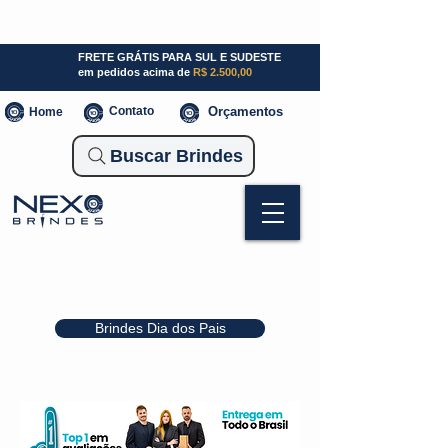
SP (11) 941000700
SC (47) 93300-3924
RS (51) 30661020
FRETE GRÁTIS PARA SUL E SUDESTE
em pedidos acima de
R$ 2.500,00
Contato
Orçamentos
Home
Buscar Brindes
Brindes Dia dos Pais