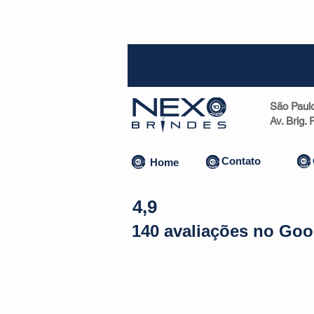
SP (1
São Paul
Av. Brig.
Contato
Home
4,9
140 avaliações no Goo
Almofadas | Máscaras
Canecas
Copos
Bolsas | Pastas 