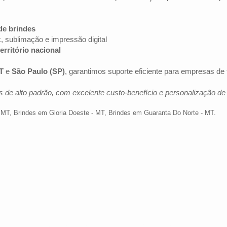
de brindes
k, sublimação e impressão digital
erritório nacional
T
e
São Paulo (SP)
, garantimos suporte eficiente para empresas de
 de alto padrão, com excelente custo-benefício e personalização d
- MT
,
Brindes em Gloria Doeste - MT
,
Brindes em Guaranta Do Norte - MT
.
Av. Brig. Faria Lima, 1572 - 1022 - Jardim