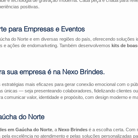
ade e tecnologia de gravação moderna. Cada peça é criada para refl
riências positivas.
te para Empresas e Eventos
cha do Norte e em diversas regiões do país, oferecendo soluções 
riais e ações de endomarketing. Também desenvolvemos
kits de boa
ra sua empresa é na Nexo Brindes.
estratégias mais eficazes para gerar conexão emocional com o públi
as únicas — seja presenteando colaboradores, fidelizando clientes
a comunicar valor, identidade e propósito, com design moderno e mate
aúcha do Norte
des em Gaúcha do Norte
, a
Nexo Brindes
é a escolha certa. Com 
pela excelência no atendimento e pelas soluções personalizadas pa