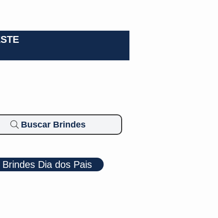
0-3924
ESTE
Buscar Brindes
Brindes Dia dos Pais
Cosméticos
Diversos
Brindes Ecológicos
Blog
Mais