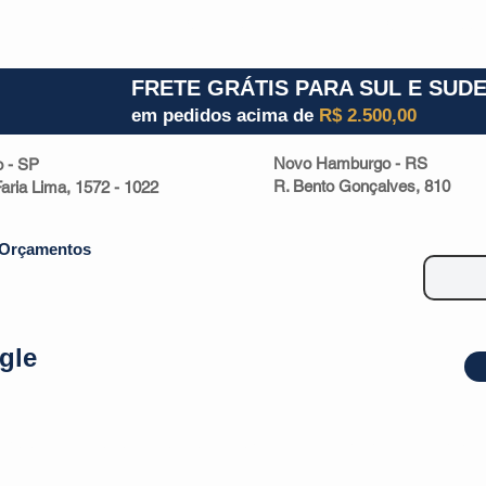
1) 941000700
RS (51) 30661020
SC (47) 9330
FRETE GRÁTIS PARA SUL E SUD
em pedidos acima de
R$ 2.500,00
Novo Hamburgo - RS
o - SP
R. Bento Gonçalves, 810
 Faria Lima, 1572 - 1022
Orçamentos
gle
| Malas
Utilidade Doméstica
Eletrônicos
Escritório
Esportivos