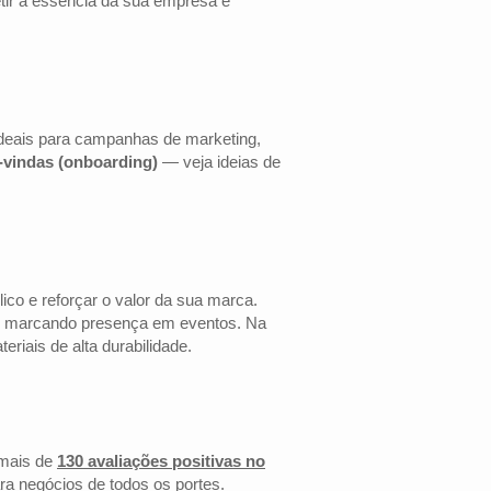
etir a essência da sua empresa e
ideais para campanhas de marketing,
s-vindas (onboarding)
— veja ideias de
co e reforçar o valor da sua marca.
 ou marcando presença em eventos. Na
riais de alta durabilidade.
mais de
130 avaliações positivas no
ra negócios de todos os portes.