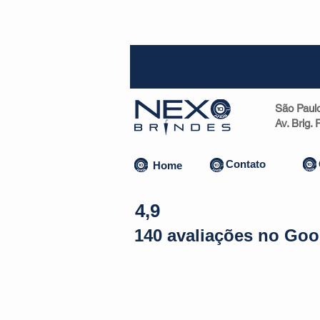
SP (1
São Paul
Av. Brig.
Contato
Home
4,9
140 avaliações no Goo
Almofadas | Máscaras
Canecas
Copos
Bolsas | Pastas 