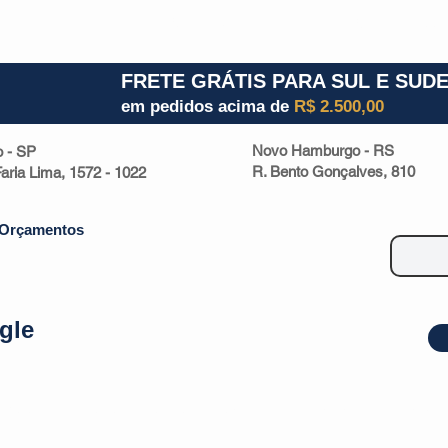
1) 941000700
RS (51) 30661020
SC (47) 9330
FRETE GRÁTIS PARA SUL E SUD
em pedidos acima de
R$ 2.500,00
Novo Hamburgo - RS
o - SP
R. Bento Gonçalves, 810
 Faria Lima, 1572 - 1022
Orçamentos
gle
| Malas
Utilidade Doméstica
Eletrônicos
Escritório
Esportivos