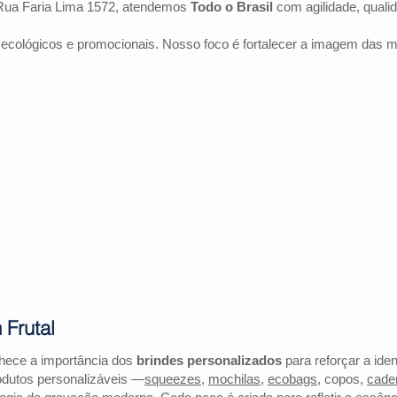
Rua Faria Lima 1572, atendemos
Todo o Brasil
com agilidade, quali
 ecológicos e promocionais. Nosso foco é fortalecer a imagem das 
 Frutal
nhece a importância dos
brindes personalizados
para reforçar a ide
odutos personalizáveis —
squeezes
,
mochilas
,
ecobags
, copos,
cade