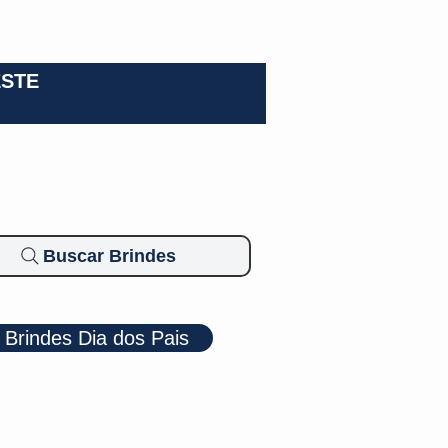
0-3924
ESTE
Buscar Brindes
Brindes Dia dos Pais
Cosméticos
Diversos
Brindes Ecológicos
Blog
Mais