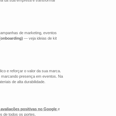
cia da sua empresa e transformar
a campanhas de marketing, eventos
 (onboarding)
— veja ideias de kit
co e reforçar o valor da sua marca.
 ou marcando presença em eventos. Na
riais de alta durabilidade.
 avaliações positivas no Google
e
s de todos os portes.