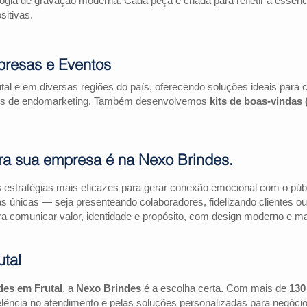
logia de gravação moderna. Cada peça é criada para refletir a essên
itivas.
presas e Eventos
tal e em diversas regiões do país, oferecendo soluções ideais par
ações de endomarketing. Também desenvolvemos
kits de boas-vindas
ra sua empresa é na Nexo Brindes.
estratégias mais eficazes para gerar conexão emocional com o públi
as únicas — seja presenteando colaboradores, fidelizando clientes
a comunicar valor, identidade e propósito, com design moderno e mate
tal
des em Frutal
, a
Nexo Brindes
é a escolha certa. Com mais de
130
lência no atendimento e pelas soluções personalizadas para negócio