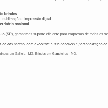
de brindes
k, sublimação e impressão digital
erritório nacional
ulo (SP)
, garantimos suporte eficiente para empresas de todos os s
 de alto padrão, com excelente custo-benefício e personalização d
rindes em Galileia - MG
,
Brindes em Gameleiras - MG
.
Av. Brig. Faria Lima, 1572 - 1022 - Jardim