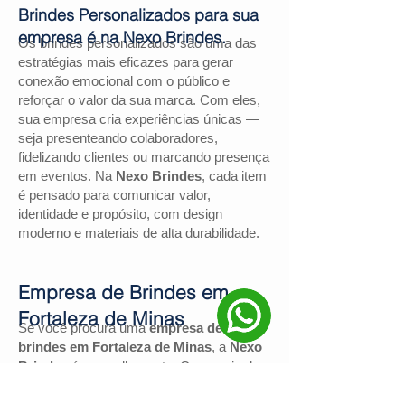
Brindes Personalizados para sua
empresa é na Nexo Brindes.
Os brindes personalizados são uma das
estratégias mais eficazes para gerar
conexão emocional com o público e
reforçar o valor da sua marca. Com eles,
sua empresa cria experiências únicas —
seja presenteando colaboradores,
fidelizando clientes ou marcando presença
em eventos. Na
Nexo Brindes
, cada item
é pensado para comunicar valor,
identidade e propósito, com design
moderno e materiais de alta durabilidade.
Empresa de Brindes em
Fortaleza de Minas
Se você procura uma
empresa de
brindes em Fortaleza de Minas
, a
Nexo
Brindes
é a escolha certa. Com mais de
130 avaliações positivas no Google
e
nota
4,9
, somos reconhecidos pela