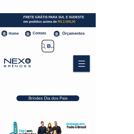
SP (11) 941000700
SC (47) 93300-3924
RS (51) 30661020
FRETE GRÁTIS PARA SUL E SUDESTE
em pedidos acima de
R$ 2.500,00
Contato
Orçamentos
Home
Buscar Brindes
Brindes Dia dos Pais