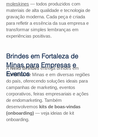
moleskines
— todos produzidos com
materiais de alta qualidade e tecnologia de
gravação moderna. Cada peça é criada
para refletir a essência da sua empresa e
transformar simples lembranças em
experiências positivas.
Brindes em Fortaleza de
Minas para Empresas e
A
Nexo Brindes
entrega brindes em
Eventos
Fortaleza de Minas e em diversas regiões
do país, oferecendo soluções ideais para
campanhas de marketing, eventos
corporativos, feiras empresariais e ações
de endomarketing. Também
desenvolvemos
kits de boas-vindas
(onboarding)
— veja ideias de kit
onboarding.