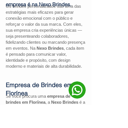
empresa é na Nexo Brindes.
Os brindes personalizados são uma das
estratégias mais eficazes para gerar
conexão emocional com o público e
reforçar o valor da sua marca. Com eles,
sua empresa cria experiências únicas —
seja presenteando colaboradores,
fidelizando clientes ou marcando presença
em eventos. Na
Nexo Brindes
, cada item
é pensado para comunicar valor,
identidade e propósito, com design
moderno e materiais de alta durabilidade.
Empresa de Brindes em
Florínea
Se você procura uma
empresa de
brindes em Florínea
, a
Nexo Brindes
é a
escolha certa. Com mais de
130
avaliações positivas no Google
e nota
4,9
, somos reconhecidos pela excelência
no atendimento e pelas soluções