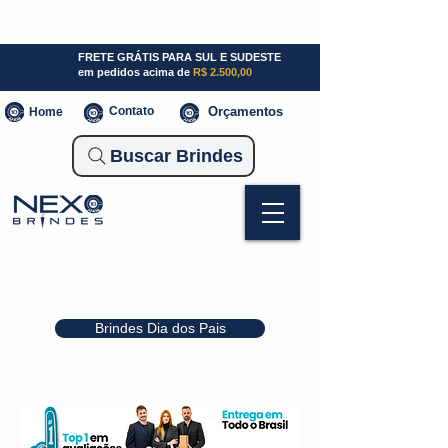
SP (11) 941000700
SC (47) 93300-3924
RS (51) 30661020
FRETE GRÁTIS PARA SUL E SUDESTE
em pedidos acima de
R$ 2.500,00
Contato
Orçamentos
Home
Buscar Brindes
Brindes Dia dos Pais