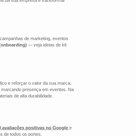
cia da sua empresa e transformar
a campanhas de marketing, eventos
 (onboarding)
— veja ideias de kit
co e reforçar o valor da sua marca.
 ou marcando presença em eventos. Na
riais de alta durabilidade.
0 avaliações positivas no Google
e
s de todos os portes.