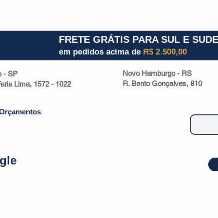
1) 941000700
RS (51) 30661020
SC (47) 9330
FRETE GRÁTIS PARA SUL E SUD
em pedidos acima de
R$ 2.500,00
Novo Hamburgo - RS
o - SP
R. Bento Gonçalves, 810
 Faria Lima, 1572 - 1022
Orçamentos
gle
| Malas
Utilidade Doméstica
Eletrônicos
Escritório
Esportivos