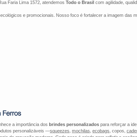
Rua Faria Lima 1572, atendemos
Todo o Brasil
com agilidade, quali
 ecológicos e promocionais. Nosso foco é fortalecer a imagem das 
 Ferros
nhece a importância dos
brindes personalizados
para reforçar a id
odutos personalizáveis —
squeezes
,
mochilas
,
ecobags
, copos,
cade