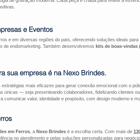
logia de gravação moderna. Cada peça é criada para refletir a essên
itivas.
mpresas e Eventos
ros e em diversas regiões do país, oferecendo soluções ideais par
ações de endomarketing. Também desenvolvemos
kits de boas-vindas
ra sua empresa é na Nexo Brindes.
estratégias mais eficazes para gerar conexão emocional com o públi
as únicas — seja presenteando colaboradores, fidelizando clientes
a comunicar valor, identidade e propósito, com design moderno e mate
rros
des em Ferros
, a
Nexo Brindes
é a escolha certa. Com mais de
13
lência no atendimento e pelas soluções personalizadas para negócio