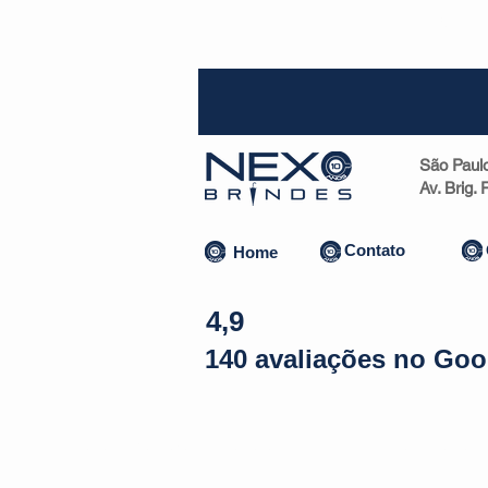
SP (1
São Paul
Av. Brig.
Contato
Home
4,9
140 avaliações no Goo
Almofadas | Máscaras
Canecas
Copos
Bolsas | Pastas 