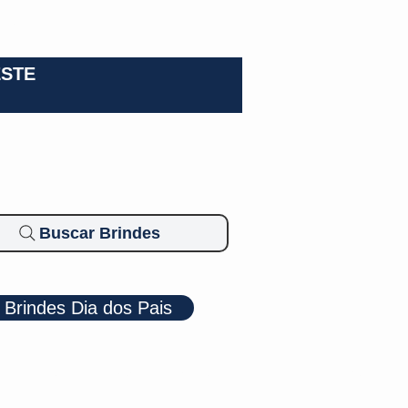
0-3924
ESTE
Buscar Brindes
Brindes Dia dos Pais
Cosméticos
Diversos
Brindes Ecológicos
Blog
Mais