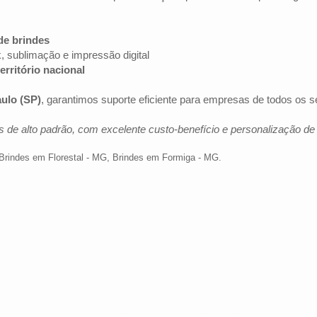
de brindes
k, sublimação e impressão digital
erritório nacional
ulo (SP)
, garantimos suporte eficiente para empresas de todos os 
 de alto padrão, com excelente custo-benefício e personalização d
Brindes em Florestal - MG
,
Brindes em Formiga - MG
.
Av. Brig. Faria Lima, 1572 - 1022 - Jardim