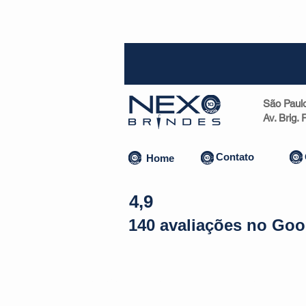
SP (1
São Paul
Av. Brig.
Contato
Home
4,9
140 avaliações no Goo
Almofadas | Máscaras
Canecas
Copos
Bolsas | Pastas 