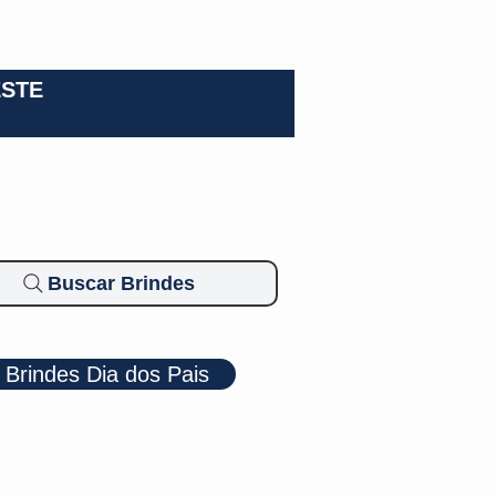
0-3924
ESTE
Buscar Brindes
Brindes Dia dos Pais
Cosméticos
Diversos
Brindes Ecológicos
Blog
Mais