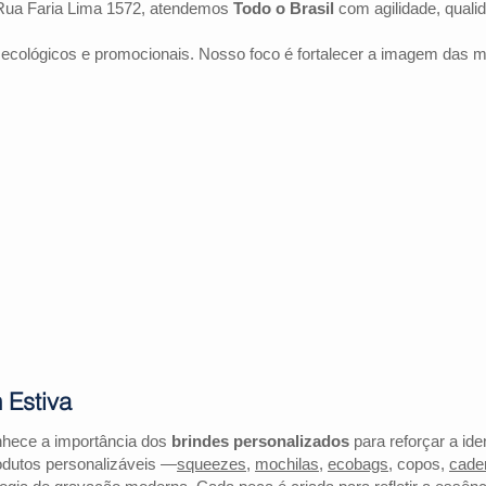
Rua Faria Lima 1572, atendemos
Todo o Brasil
com agilidade, quali
 ecológicos e promocionais. Nosso foco é fortalecer a imagem das 
 Estiva
nhece a importância dos
brindes personalizados
para reforçar a ide
odutos personalizáveis —
squeezes
,
mochilas
,
ecobags
, copos,
cade