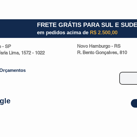
1) 941000700
RS (51) 30661020
SC (47) 9330
FRETE GRÁTIS PARA SUL E SUD
em pedidos acima de
R$ 2.500,00
Novo Hamburgo - RS
o - SP
R. Bento Gonçalves, 810
 Faria Lima, 1572 - 1022
Orçamentos
gle
| Malas
Utilidade Doméstica
Eletrônicos
Escritório
Esportivos