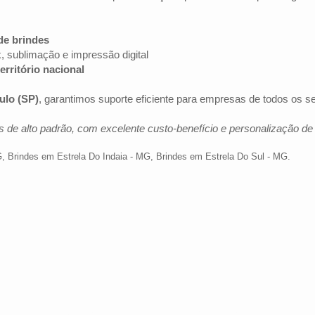
de brindes
k, sublimação e impressão digital
erritório nacional
ulo (SP)
, garantimos suporte eficiente para empresas de todos os 
 de alto padrão, com excelente custo-benefício e personalização d
G
,
Brindes em Estrela Do Indaia - MG
,
Brindes em Estrela Do Sul - MG
.
Av. Brig. Faria Lima, 1572 - 1022 - Jardim