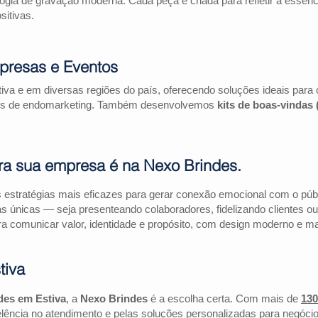
logia de gravação moderna. Cada peça é criada para refletir a essên
itivas.
presas e Eventos
iva e em diversas regiões do país, oferecendo soluções ideais par
ações de endomarketing. Também desenvolvemos
kits de boas-vindas
ra sua empresa é na Nexo Brindes.
estratégias mais eficazes para gerar conexão emocional com o públi
as únicas — seja presenteando colaboradores, fidelizando clientes
a comunicar valor, identidade e propósito, com design moderno e mate
tiva
des em Estiva
, a
Nexo Brindes
é a escolha certa. Com mais de
130
lência no atendimento e pelas soluções personalizadas para negócio