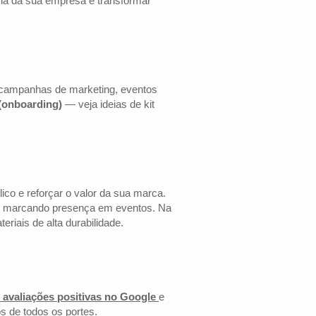
cia da sua empresa e transformar
a campanhas de marketing, eventos
 (onboarding)
— veja ideias de kit
co e reforçar o valor da sua marca.
 ou marcando presença em eventos. Na
riais de alta durabilidade.
 avaliações positivas no Google
e
s de todos os portes.