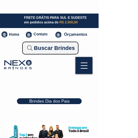
SP (11) 941000700
SC (47) 93300-3924
RS (51) 30661020
FRETE GRÁTIS PARA SUL E SUDESTE
em pedidos acima de
R$ 2.500,00
Contato
Orçamentos
Home
Buscar Brindes
Brindes Dia dos Pais