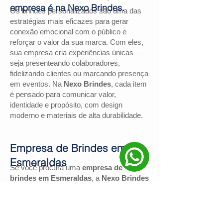
empresa é na Nexo Brindes.
Os brindes personalizados são uma das
estratégias mais eficazes para gerar
conexão emocional com o público e
reforçar o valor da sua marca. Com eles,
sua empresa cria experiências únicas —
seja presenteando colaboradores,
fidelizando clientes ou marcando presença
em eventos. Na
Nexo Brindes
, cada item
é pensado para comunicar valor,
identidade e propósito, com design
moderno e materiais de alta durabilidade.
Empresa de Brindes em
Esmeraldas
Se você procura uma
empresa de
brindes em Esmeraldas
, a
Nexo Brindes
é a escolha certa. Com mais de
130
avaliações positivas no Google
e nota
4,9
, somos reconhecidos pela excelência
no atendimento e pelas soluções