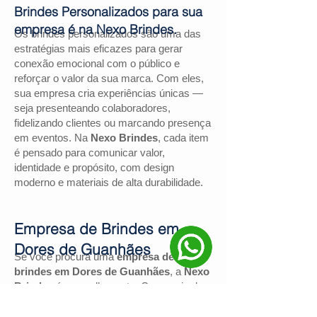
Brindes Personalizados para sua
empresa é na Nexo Brindes.
Os brindes personalizados são uma das
estratégias mais eficazes para gerar
conexão emocional com o público e
reforçar o valor da sua marca. Com eles,
sua empresa cria experiências únicas —
seja presenteando colaboradores,
fidelizando clientes ou marcando presença
em eventos. Na
Nexo Brindes
, cada item
é pensado para comunicar valor,
identidade e propósito, com design
moderno e materiais de alta durabilidade.
Empresa de Brindes em
Dores de Guanhães
Se você procura uma
empresa de
brindes em Dores de Guanhães
, a
Nexo
Brindes
é a escolha certa. Com mais de
130 avaliações positivas no Google
e
nota
4,9
, somos reconhecidos pela