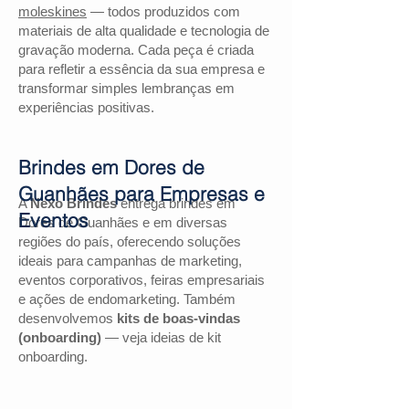
moleskines
— todos produzidos com
materiais de alta qualidade e tecnologia de
gravação moderna. Cada peça é criada
para refletir a essência da sua empresa e
transformar simples lembranças em
experiências positivas.
Brindes em Dores de
Guanhães para Empresas e
A
Nexo Brindes
entrega brindes em
Eventos
Dores de Guanhães e em diversas
regiões do país, oferecendo soluções
ideais para campanhas de marketing,
eventos corporativos, feiras empresariais
e ações de endomarketing. Também
desenvolvemos
kits de boas-vindas
(onboarding)
— veja ideias de kit
onboarding.