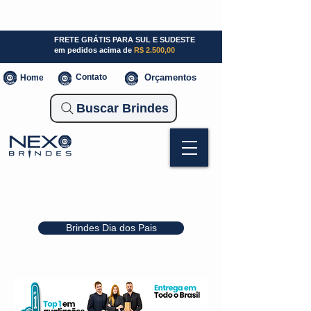
SP (11) 941000700
SC (47) 93300-3924
RS (51) 30661020
FRETE GRÁTIS PARA SUL E SUDESTE
em pedidos acima de
R$ 2.500,00
Contato
Orçamentos
Home
Buscar Brindes
Brindes Dia dos Pais