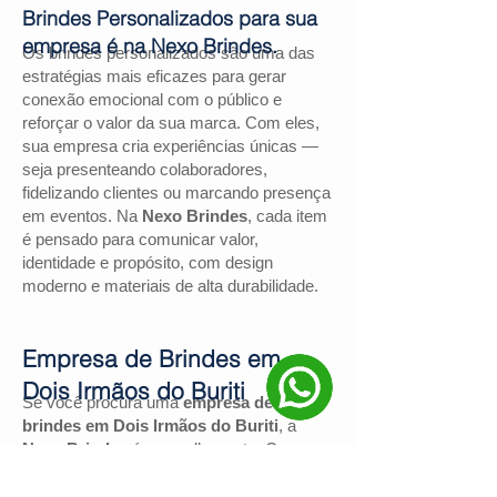
Brindes Personalizados para sua
empresa é na Nexo Brindes.
Os brindes personalizados são uma das
estratégias mais eficazes para gerar
conexão emocional com o público e
reforçar o valor da sua marca. Com eles,
sua empresa cria experiências únicas —
seja presenteando colaboradores,
fidelizando clientes ou marcando presença
em eventos. Na
Nexo Brindes
, cada item
é pensado para comunicar valor,
identidade e propósito, com design
moderno e materiais de alta durabilidade.
Empresa de Brindes em
Dois Irmãos do Buriti
Se você procura uma
empresa de
brindes em Dois Irmãos do Buriti
, a
Nexo Brindes
é a escolha certa. Com
mais de
130 avaliações positivas no
Google
e nota
4,9
, somos reconhecidos