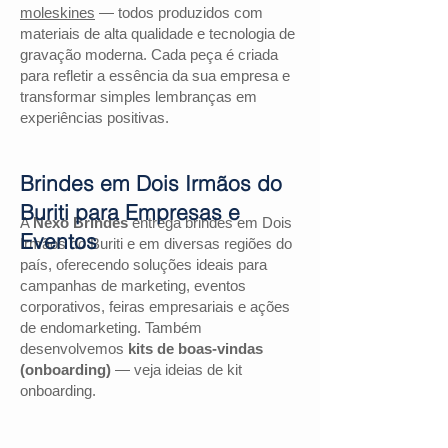
moleskines
— todos produzidos com
materiais de alta qualidade e tecnologia de
gravação moderna. Cada peça é criada
para refletir a essência da sua empresa e
transformar simples lembranças em
experiências positivas.
Brindes em Dois Irmãos do
Buriti para Empresas e
A
Nexo Brindes
entrega brindes em Dois
Eventos
Irmãos do Buriti e em diversas regiões do
país, oferecendo soluções ideais para
campanhas de marketing, eventos
corporativos, feiras empresariais e ações
de endomarketing. Também
desenvolvemos
kits de boas-vindas
(onboarding)
— veja ideias de kit
onboarding.