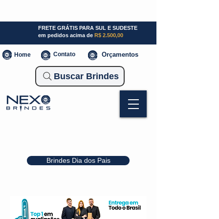
SP (11) 941000700
SC (47) 93300-3924
RS (51) 30661020
FRETE GRÁTIS PARA SUL E SUDESTE
em pedidos acima de
R$ 2.500,00
Contato
Orçamentos
Home
Buscar Brindes
Brindes Dia dos Pais