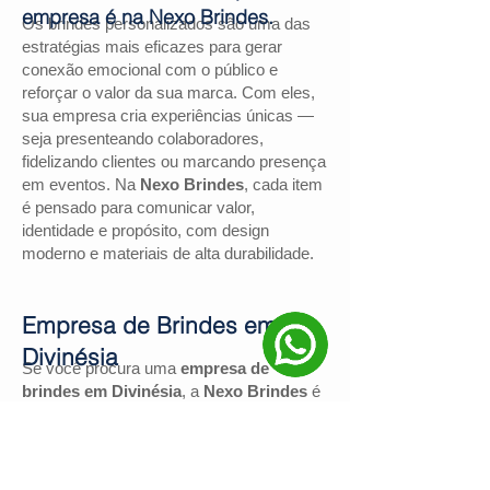
empresa é na Nexo Brindes.
Os brindes personalizados são uma das
estratégias mais eficazes para gerar
conexão emocional com o público e
reforçar o valor da sua marca. Com eles,
sua empresa cria experiências únicas —
seja presenteando colaboradores,
fidelizando clientes ou marcando presença
em eventos. Na
Nexo Brindes
, cada item
é pensado para comunicar valor,
identidade e propósito, com design
moderno e materiais de alta durabilidade.
Empresa de Brindes em
Divinésia
Se você procura uma
empresa de
brindes em Divinésia
, a
Nexo Brindes
é
a escolha certa. Com mais de
130
avaliações positivas no Google
e nota
4,9
, somos reconhecidos pela excelência
no atendimento e pelas soluções