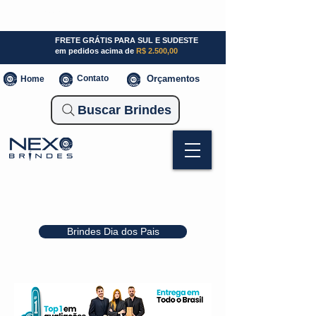
SP (11) 941000700
SC (47) 93300-3924
RS (51) 30661020
FRETE GRÁTIS PARA SUL E SUDESTE
em pedidos acima de
R$ 2.500,00
Contato
Orçamentos
Home
Buscar Brindes
Brindes Dia dos Pais