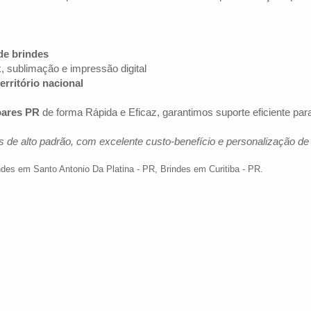
de brindes
k, sublimação e impressão digital
erritório nacional
oares PR
de forma Rápida e Eficaz, garantimos suporte eficiente p
 de alto padrão, com excelente custo-benefício e personalização d
ndes em Santo Antonio Da Platina - PR
,
Brindes em Curitiba - PR
.
Av. Brig. Faria Lima, 1572 - 1022 - Jardim