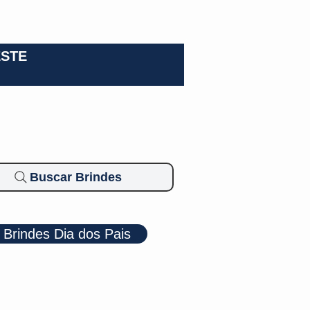
0-3924
ESTE
Buscar Brindes
Brindes Dia dos Pais
Cosméticos
Diversos
Brindes Ecológicos
Blog
Mais