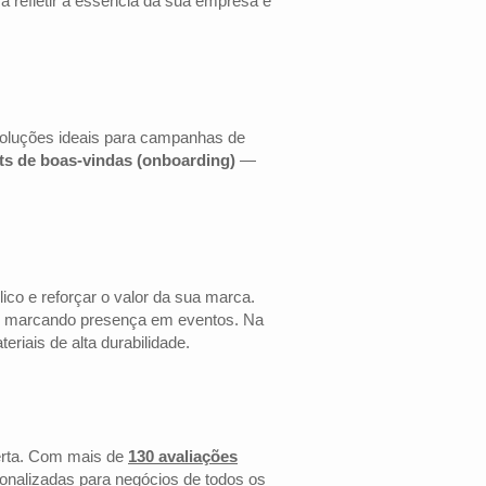
a refletir a essência da sua empresa e
soluções ideais para campanhas de
its de boas-vindas (onboarding)
—
co e reforçar o valor da sua marca.
 ou marcando presença em eventos. Na
riais de alta durabilidade.
erta. Com mais de
130 avaliações
onalizadas para negócios de todos os