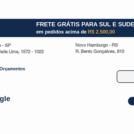
1) 941000700
RS (51) 30661020
SC (47) 9330
FRETE GRÁTIS PARA SUL E SUD
em pedidos acima de
R$ 2.500,00
Novo Hamburgo - RS
o - SP
R. Bento Gonçalves, 810
 Faria Lima, 1572 - 1022
Orçamentos
gle
| Malas
Utilidade Doméstica
Eletrônicos
Escritório
Esportivos