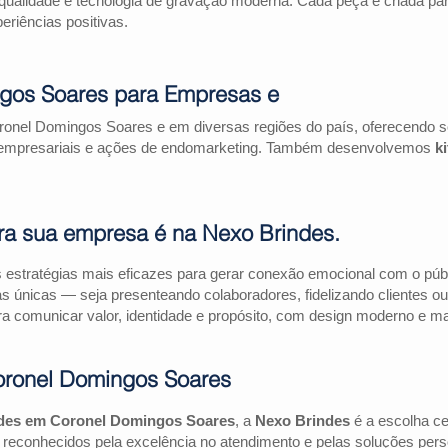
qualidade e tecnologia de gravação moderna. Cada peça é criada par
riências positivas.
gos Soares para Empresas e
ronel Domingos Soares e em diversas regiões do país, oferecendo 
as empresariais e ações de endomarketing. Também desenvolvemos
k
ra sua empresa é na Nexo Brindes.
estratégias mais eficazes para gerar conexão emocional com o públi
as únicas — seja presenteando colaboradores, fidelizando clientes
a comunicar valor, identidade e propósito, com design moderno e mate
oronel Domingos Soares
ndes em Coronel Domingos Soares
, a
Nexo Brindes
é a escolha c
 reconhecidos pela excelência no atendimento e pelas soluções pers