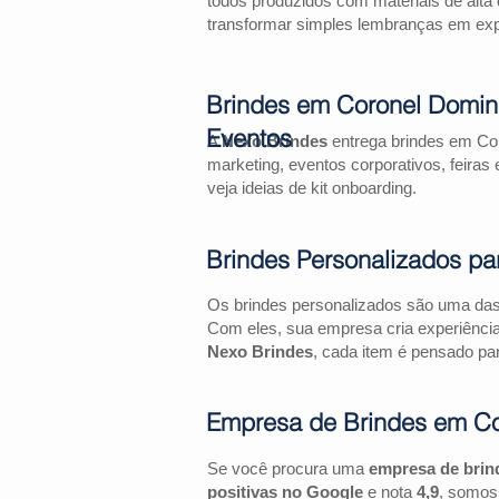
todos produzidos com materiais de alta 
transformar simples lembranças em expe
Brindes em Coronel Domin
Eventos
A
Nexo Brindes
entrega brindes em Co
marketing, eventos corporativos, feir
veja ideias de kit onboarding.
Brindes Personalizados pa
Os brindes personalizados são uma das 
Com eles, sua empresa cria experiênci
Nexo Brindes
, cada item é pensado par
Empresa de Brindes em C
Se você procura uma
empresa de bri
positivas no Google
e nota
4,9
, somos