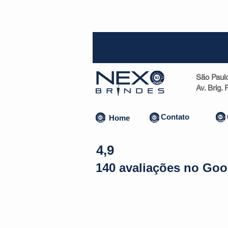
SP (1
São Paul
Av. Brig.
Contato
Home
4,9
140 avaliações no Goo
Almofadas | Máscaras
Canecas
Copos
Bolsas | Pastas 