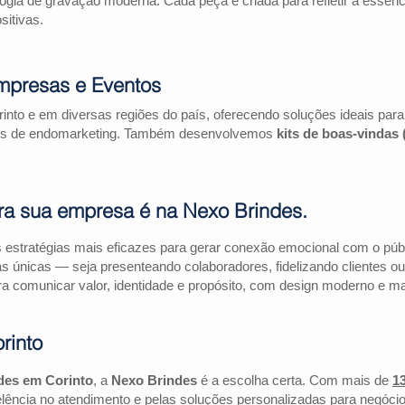
logia de gravação moderna. Cada peça é criada para refletir a essên
itivas.
mpresas e Eventos
into e em diversas regiões do país, oferecendo soluções ideais pa
ações de endomarketing. Também desenvolvemos
kits de boas-vindas
ra sua empresa é na Nexo Brindes.
estratégias mais eficazes para gerar conexão emocional com o públi
as únicas — seja presenteando colaboradores, fidelizando clientes
a comunicar valor, identidade e propósito, com design moderno e mate
rinto
des em Corinto
, a
Nexo Brindes
é a escolha certa. Com mais de
1
lência no atendimento e pelas soluções personalizadas para negócio