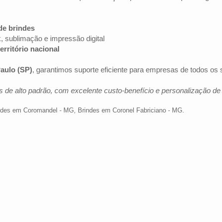
de brindes
k, sublimação e impressão digital
erritório nacional
aulo (SP)
, garantimos suporte eficiente para empresas de todos os
 de alto padrão, com excelente custo-benefício e personalização d
ndes em Coromandel - MG
,
Brindes em Coronel Fabriciano - MG
.
Av. Brig. Faria Lima, 1572 - 1022 - Jardim