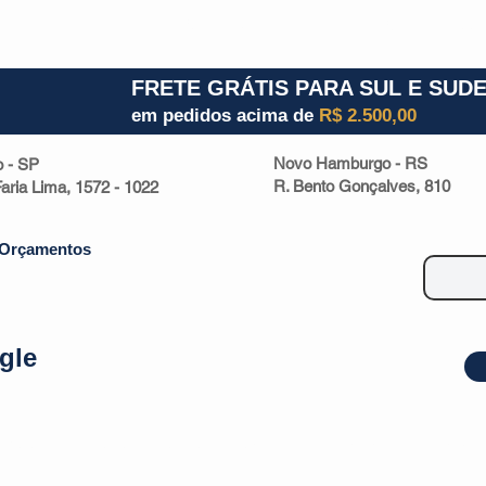
1) 941000700
RS (51) 30661020
SC (47) 9330
FRETE GRÁTIS PARA SUL E SUD
em pedidos acima de
R$ 2.500,00
Novo Hamburgo - RS
o - SP
R. Bento Gonçalves, 810
 Faria Lima, 1572 - 1022
Orçamentos
gle
| Malas
Utilidade Doméstica
Eletrônicos
Escritório
Esportivos