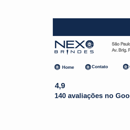
SP (1
São Paul
Av. Brig.
Contato
Home
4,9
140 avaliações no Goo
Almofadas | Máscaras
Canecas
Copos
Bolsas | Pastas 