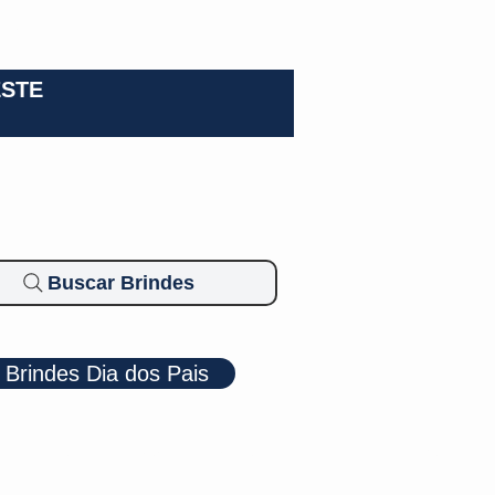
0-3924
ESTE
Buscar Brindes
Brindes Dia dos Pais
Cosméticos
Diversos
Brindes Ecológicos
Blog
Mais