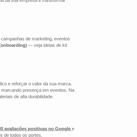
cia da sua empresa e transformar
ra campanhas de marketing, eventos
 (onboarding)
— veja ideias de kit
co e reforçar o valor da sua marca.
 ou marcando presença em eventos. Na
riais de alta durabilidade.
30 avaliações positivas no Google
e
s de todos os portes.