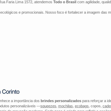
Rua Faria Lima 1572, atendemos
Todo o Brasil
com agilidade, quali
 ecológicos e promocionais. Nosso foco é fortalecer a imagem das 
 Corinto
onhece a importância dos
brindes personalizados
para reforçar a id
odutos personalizáveis —
squeezes
,
mochilas
,
ecobags
, copos,
cade