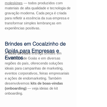
moleskines
— todos produzidos com
materiais de alta qualidade e tecnologia de
gravação moderna. Cada peça é criada
para refletir a essência da sua empresa e
transformar simples lembranças em
experiências positivas.
Brindes em Cocalzinho de
Goiás para Empresas e
A
Nexo Brindes
entrega brindes em
Eventos
Cocalzinho de Goiás e em diversas
regiões do país, oferecendo soluções
ideais para campanhas de marketing,
eventos corporativos, feiras empresariais
e ações de endomarketing. Também
desenvolvemos
kits de boas-vindas
(onboarding)
— veja ideias de kit
onboarding.