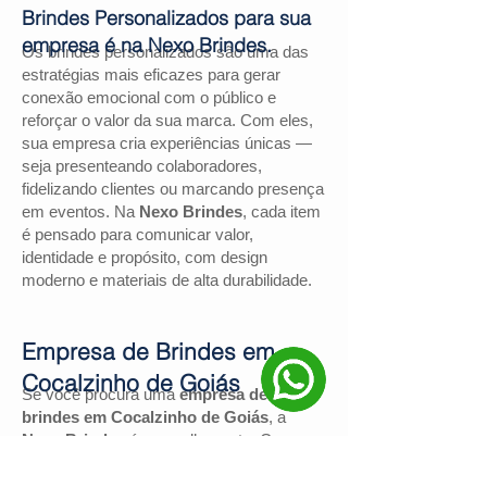
Brindes Personalizados para sua
empresa é na Nexo Brindes.
Os brindes personalizados são uma das
estratégias mais eficazes para gerar
conexão emocional com o público e
reforçar o valor da sua marca. Com eles,
sua empresa cria experiências únicas —
seja presenteando colaboradores,
fidelizando clientes ou marcando presença
em eventos. Na
Nexo Brindes
, cada item
é pensado para comunicar valor,
identidade e propósito, com design
moderno e materiais de alta durabilidade.
Empresa de Brindes em
Cocalzinho de Goiás
Se você procura uma
empresa de
brindes em Cocalzinho de Goiás
, a
Nexo Brindes
é a escolha certa. Com
mais de
130 avaliações positivas no
Google
e nota
4,9
, somos reconhecidos