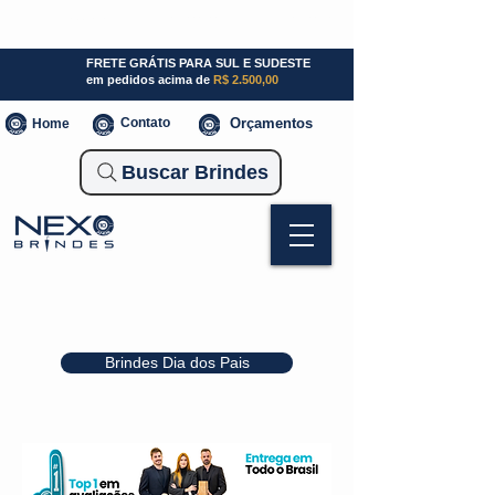
SP (11) 941000700
SC (47) 93300-3924
RS (51) 30661020
FRETE GRÁTIS PARA SUL E SUDESTE
em pedidos acima de
R$ 2.500,00
Contato
Orçamentos
Home
Buscar Brindes
Brindes Dia dos Pais